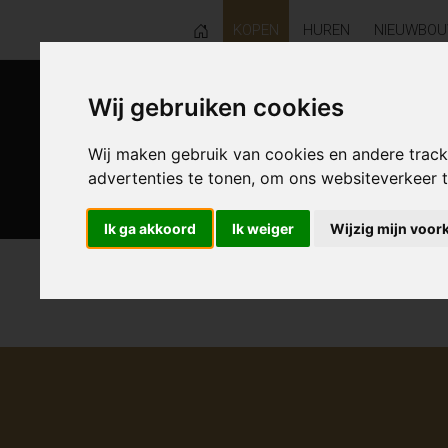
KOPEN
HUREN
NIEUWBO
Wij gebruiken cookies
Wij maken gebruik van cookies en andere trac
advertenties te tonen, om ons websiteverkeer
Ik ga akkoord
Ik weiger
Wijzig mijn voor
0 resultaten waarvan 0 in Aalst