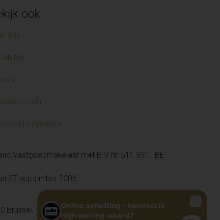
NT-LIEVENS-HOUTEM (1)
kijk ook
Niklaas (1)
AALST (1)
er ons
HELLEBELLE (1)
catures
ENDERHOUTEM (1)
GIJZEGEM (1)
euws
CHELEN (1)
enaars login
USDEN (1)
ERELBEKE-MELLE (1)
moportaal partner
kend Vastgoedmakelaar met BIV nr. 511 931 | BE
van 27 september 2006
0 Brussel, 02 505 38 50, info@biv.be