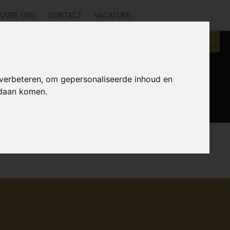
OVER ONS
CONTACT
VACATURE
GRATIS WAARDEBEPALING?
KLIK HIER
 verbeteren, om gepersonaliseerde inhoud en
Zoek
ndaan komen.
Lijst
Kaart
Sorteer