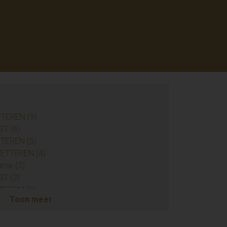
TTEREN (9)
ST (6)
TTEREN (5)
 WETTEREN (4)
mme (3)
ST (2)
JZEGEM (1)
Toon meer
ENDERHOUTEM (1)
RKEN (1)