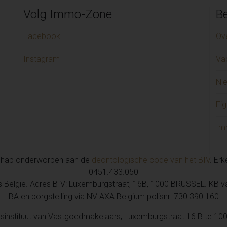
Appartement te huur in SI
Volg Immo-Zone
Be
Appartement te huur in Sint-
Garage/parking te huur in 
Facebook
Ov
Appartement te huur in SC
Instagram
Va
Appartement te huur in D
Garage/parking te huur in 
Ni
Handelspand te huur in ME
Huis te huur in LAARNE (1)
Eig
Handelspand te huur in HE
Handelspand te huur in M
Im
chap onderworpen aan de
deontologische code van het BIV
. Er
0451.433.050
is België. Adres BIV: Luxemburgstraat, 16B, 1000 BRUSSEL. KB 
BA en borgstelling via NV AXA Belgium polisnr. 730.390.160
sinstituut van Vastgoedmakelaars, Luxemburgstraat 16 B te 100