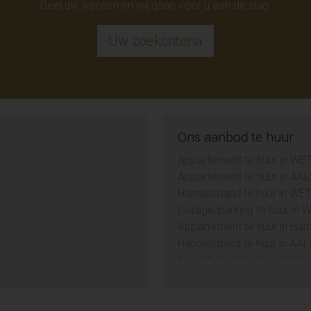
Deel uw wensen en wij gaan voor u aan de slag.
Uw zoekcriteria
Ons aanbod te huur
Appartement te huur in WE
Appartement te huur in AAL
Handelspand te huur in WE
Garage/parking te huur in
Appartement te huur in Ha
Handelspand te huur in AAL
Appartement te huur in GI
Handelspand te huur in D
TE (9)
Huis te huur in NIEUWERKE
Huis te huur in AALST (1)