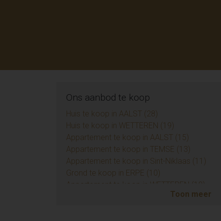
Ons aanbod te koop
Huis te koop in AALST (28)
Huis te koop in WETTEREN (19)
Appartement te koop in AALST (15)
Appartement te koop in TEMSE (13)
Appartement te koop in Sint-Niklaas (11)
Grond te koop in ERPE (10)
Appartement te koop in WETTEREN (10)
Toon meer
Appartement te koop in ZUIDKOTE (9)
Eengezinswoning te koop in BRAINE-LE-COM
Handelspand te koop in AALST (7)