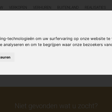
UW
VERKOPEN
VERHUREN
BUITENLAND
REALISATIES
Aanbod te koop
king-technologieën om uw surfervaring op onze website te
 te analyseren en om te begrijpen waar onze bezoekers va
keuren
Niet gevonden wat u zocht?