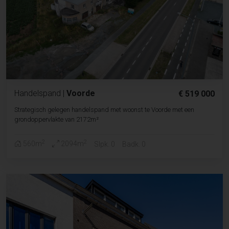
Handelspand
|
Voorde
€ 519 000
Strategisch gelegen handelspand met woonst te Voorde met een
grondoppervlakte van 2172m²
2
2
560m
2094m
Slpk. 0
Badk. 0