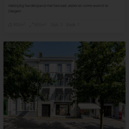
Veelzijdig handelspand met toonzaal, atelier en ruime woonst te
Okegem
2
2
900m
850m
Slpk. 3
Badk. 1