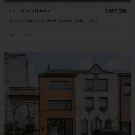
Handelspand
|
Aalst
€ 650 000
Karaktervol handelspand met woonst in centrum Aalst
Slpk. 2
Badk. 1