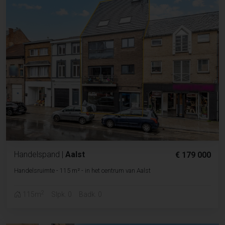
Handelspand
|
Aalst
€ 179 000
Handelsruimte - 115 m² - in het centrum van Aalst
2
115m
Slpk. 0
Badk. 0