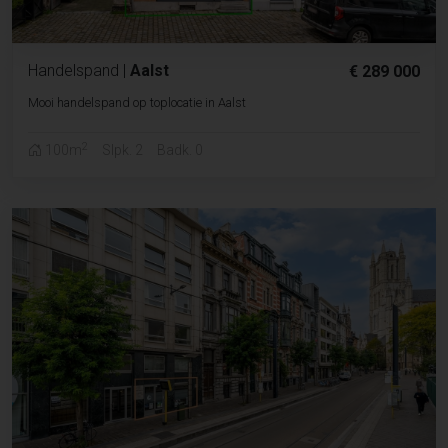
Handelspand
|
Aalst
€ 289 000
Mooi handelspand op toplocatie in Aalst
2
100m
Slpk. 2
Badk. 0