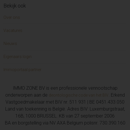
Bekijk ook
Huis te koop in Knokke-Heist (2)
Huis te koop in VOLLEZELE (2)
Over ons
Huis te koop in Kieldrecht (2)
Grond te koop in VOLLEZELE (2)
Vacatures
Garage/parking te koop in AALST (2)
Hoeve te koop in HEUCHIN (1)
Nieuws
Grond te koop in WIELSBEKE (1)
Grond te koop in HOFSTADE (1)
Eigenaars login
Grond te koop in Moerzeke (1)
Huis te koop in ZWALM (1)
Immoportaal partner
Garage/parking te koop in DENDERLEEUW (1)
Huis te koop in KNOKKE (1)
IMMO ZONE BV is een professionele vennootschap
Huis te koop in Beveren (1)
onderworpen aan de
. Erkend
deontologische code van het BIV
Opbrengsteigendom te koop in EREMBODEGEM (1)
Vastgoedmakelaar met BIV nr. 511 931 | BE 0451.433.050
Huis te koop in HEUSDEN (1)
Land van toekenning is België. Adres BIV: Luxemburgstraat,
Appartement te koop in ELX/ELCHE (1)
16B, 1000 BRUSSEL. KB van 27 september 2006
Appartement te koop in BEVEREN-KRUIBEKE-
BA en borgstelling via NV AXA Belgium polisnr. 730.390.160
ZWIJNDRECHT (1)