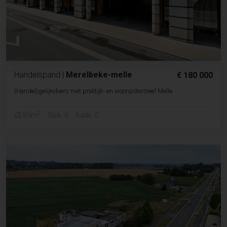
Handelspand
|
Merelbeke-melle
€ 180 000
(Handel)gelijkvloers met praktijk- en woonpotentieel Melle
2
89m
Slpk. 0
Badk. 0