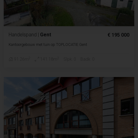
Handelspand
|
Gent
€ 195 000
Kantoorgebouw met tuin op TOPLOCATIE Gent
2
2
91.26m
141.18m
Slpk. 0
Badk. 0