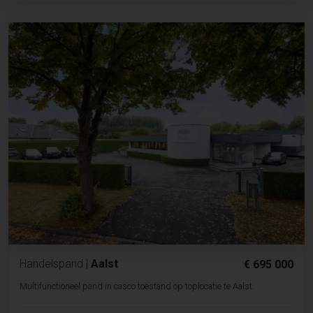
Handelspand
|
Aalst
€ 695 000
Multifunctioneel pand in casco toestand op toplocatie te Aalst.