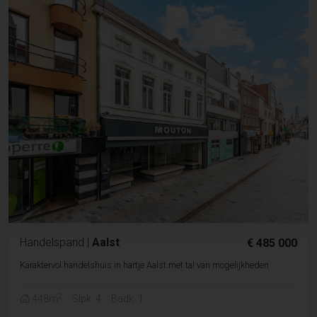
Handelspand
|
Aalst
€ 485 000
Karaktervol handelshuis in hartje Aalst met tal van mogelijkheden
2
448m
Slpk. 4
Badk. 1