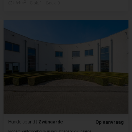
2
564m
Slpk. 1
Badk. 0
Handelspand
|
Zwijnaarde
Op aanvraag
Modern kantoorgebouw in industriepark Zwijnaarde