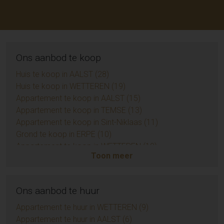
Ons aanbod te koop
Huis te koop in AALST (28)
Huis te koop in WETTEREN (19)
Appartement te koop in AALST (15)
Appartement te koop in TEMSE (13)
Appartement te koop in Sint-Niklaas (11)
Grond te koop in ERPE (10)
Appartement te koop in WETTEREN (10)
Toon meer
Appartement te koop in ZUIDKOTE (9)
Eengezinswoning te koop in BRAINE-LE-COMTE (9)
Handelspand te koop in AALST (7)
Ons aanbod te huur
Huis te koop in Sint-Niklaas (6)
Opbrengsteigendom te koop in AALST (6)
Appartement te huur in WETTEREN (9)
Appartement te koop in AMBLETEUSE (4)
Appartement te huur in AALST (6)