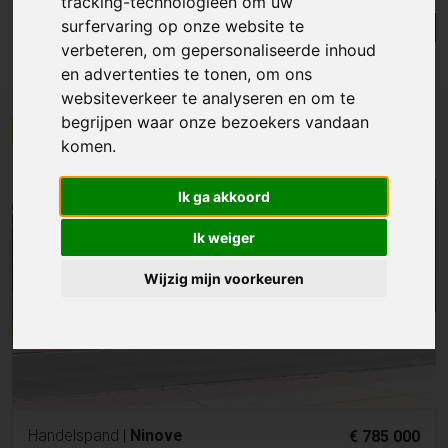
tracking-technologieën om uw
surfervaring op onze website te
Lijst
Kaart
Sorteer
verbeteren, om gepersonaliseerde inhoud
Resultaten in de buurt
en advertenties te tonen, om ons
websiteverkeer te analyseren en om te
NIEUW
begrijpen waar onze bezoekers vandaan
komen.
Ik ga akkoord
Ik weiger
Wijzig mijn voorkeuren
Handelspand
|
Ninove
€ 785 000