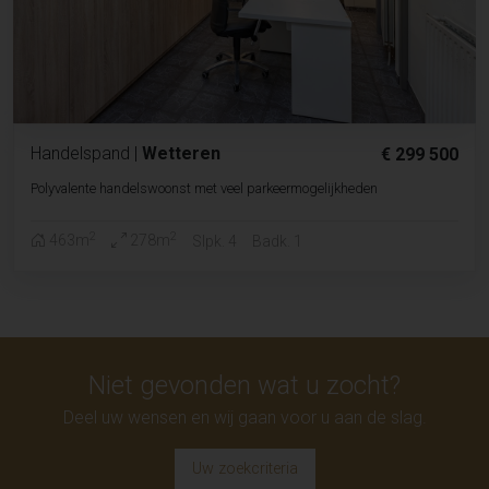
Handelspand
|
Wetteren
€ 299 500
Polyvalente handelswoonst met veel parkeermogelijkheden
2
2
463m
278m
Slpk. 4
Badk. 1
Niet gevonden wat u zocht?
Deel uw wensen en wij gaan voor u aan de slag.
Uw zoekcriteria