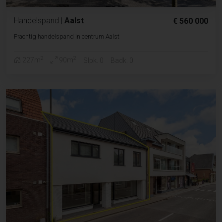
Handelspand
|
Aalst
€ 560 000
Prachtig handelspand in centrum Aalst
2
2
227m
90m
Slpk. 0
Badk. 0