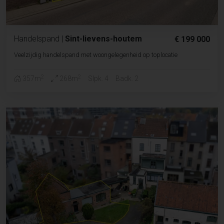
Handelspand
|
Sint-lievens-houtem
€ 199 000
Veelzijdig handelspand met woongelegenheid op toplocatie
2
2
357m
268m
Slpk. 4
Badk. 2