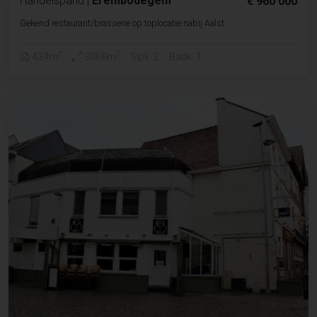
Handelspand
|
Erembodegem
€ 960 000
Gekend restaurant/brasserie op toplocatie nabij Aalst
2
2
434m
3068m
Slpk. 2
Badk. 1