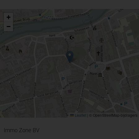
+
−
Leaflet
|
© OpenStreetMap-bijdragers
Immo Zone BV