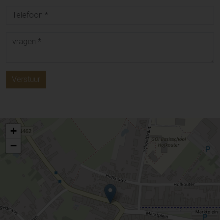
Verstuur
+
−