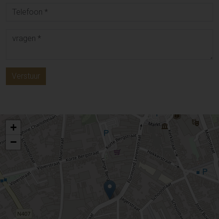
Verstuur
+
−