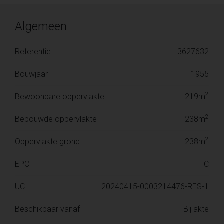
Algemeen
Referentie
3627632
Bouwjaar
1955
2
Bewoonbare oppervlakte
219m
2
Bebouwde oppervlakte
238m
2
Oppervlakte grond
238m
EPC
C
UC
20240415-0003214476-RES-1
Beschikbaar vanaf
Bij akte