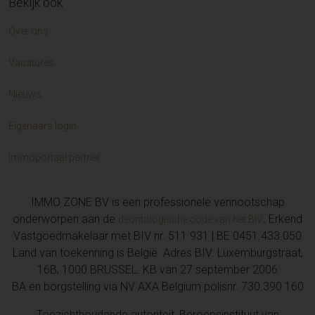
Bekijk ook
Over ons
Vacatures
Nieuws
Eigenaars login
Immoportaal partner
IMMO ZONE BV is een professionele vennootschap
onderworpen aan de
. Erkend
deontologische code van het BIV
Vastgoedmakelaar met BIV nr. 511 931 | BE 0451.433.050
Land van toekenning is België. Adres BIV: Luxemburgstraat,
16B, 1000 BRUSSEL. KB van 27 september 2006
BA en borgstelling via NV AXA Belgium polisnr. 730.390.160
Toezichthoudende autoriteit: Beroepsinstituut van