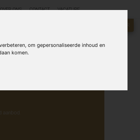
OVER ONS
CONTACT
VACATURE
GRATIS WAARDEBEPALING?
KLIK HIER
r online.
 verbeteren, om gepersonaliseerde inhoud en
ndaan komen.
d aanbod.