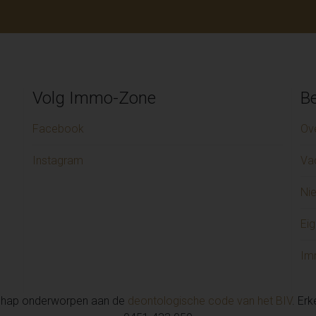
Volg Immo-Zone
Be
Facebook
Ov
Instagram
Va
Ni
Eig
Im
chap onderworpen aan de
deontologische code van het BIV
. Er