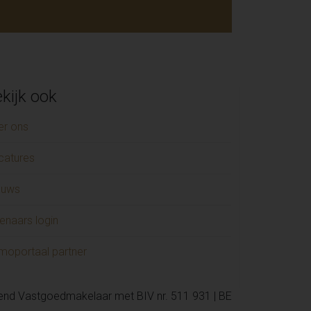
kijk ook
er ons
catures
euws
enaars login
moportaal partner
kend Vastgoedmakelaar met BIV nr. 511 931 | BE