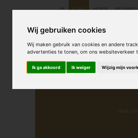
KOPEN
HUREN
NIEUWBO
Wij gebruiken cookies
Helaas s
Wij maken gebruik van cookies en andere trac
advertenties te tonen, om ons websiteverkeer
Ik ga akkoord
Ik weiger
Wijzig mijn voor
Maak hie