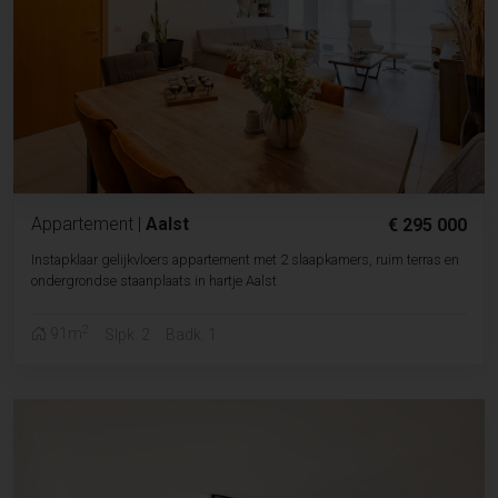
Appartement
|
Aalst
€ 295 000
Instapklaar gelijkvloers appartement met 2 slaapkamers, ruim terras en
ondergrondse staanplaats in hartje Aalst
2
91m
Slpk. 2
Badk. 1