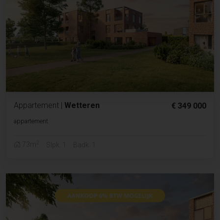
Appartement
|
Wetteren
€ 349 000
appartement
2
73m
Slpk. 1
Badk. 1