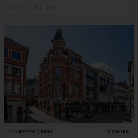
2
85m
Slpk. 2
Badk. 1
Appartement
|
Aalst
€ 225 000