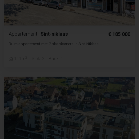
Appartement
|
Sint-niklaas
€ 185 000
Ruim appartement met 2 slaapkamers in Sint-Niklaas
2
111m
Slpk. 2
Badk. 1