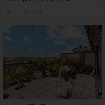
Gelijkvloers appartement met ruime en zonnige tuin
2
54m
Slpk. 2
Badk. 1