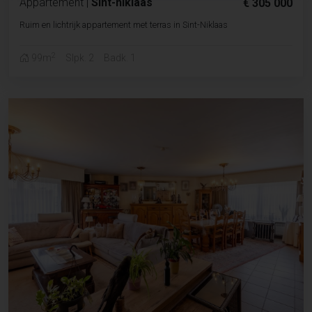
Appartement
|
Sint-niklaas
€ 305 000
Ruim en lichtrijk appartement met terras in Sint-Niklaas
2
99m
Slpk. 2
Badk. 1