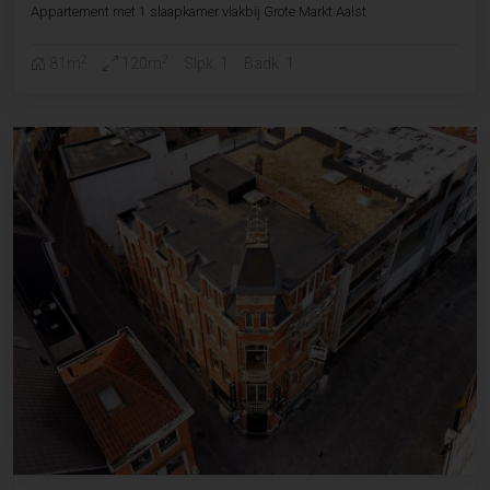
Appartement met 1 slaapkamer vlakbij Grote Markt Aalst
2
2
81m
120m
Slpk. 1
Badk. 1