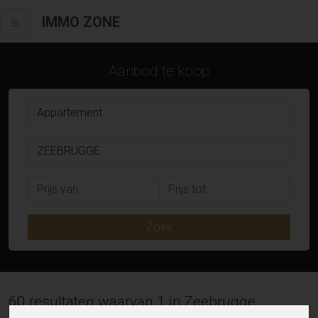
IMMO ZONE
Aanbod te koop
Zoek
60 resultaten waarvan 1 in Zeebrugge