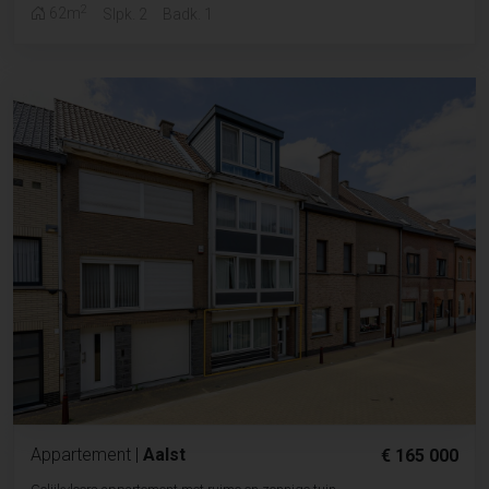
2
62m
Slpk. 2
Badk. 1
Appartement
|
Aalst
€ 165 000