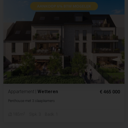
Appartement
|
Wetteren
€ 465 000
Penthouse met 3 slaapkamers
2
185m
Slpk. 3
Badk. 1