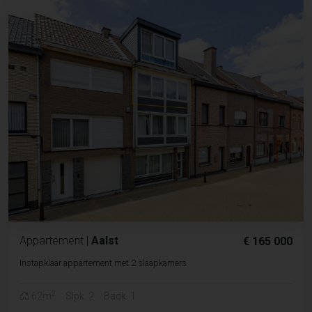
Appartement
|
Aalst
€ 165 000
Instapklaar appartement met 2 slaapkamers
2
62m
Slpk. 2
Badk. 1