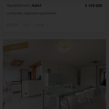
Appartement
|
Aalst
€ 149 000
Lichtrijk één slaapkamer appartement
2
55m
Slpk. 1
Badk. 1
NIEUW