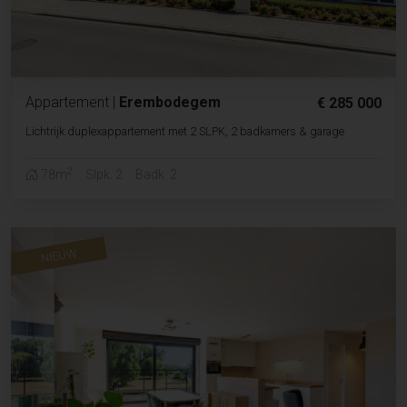
Appartement
|
Erembodegem
€ 285 000
Lichtrijk duplexappartement met 2 SLPK, 2 badkamers & garage
2
78m
Slpk. 2
Badk. 2
NIEUW