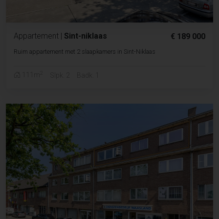
Appartement
|
Sint-niklaas
€ 189 000
Ruim appartement met 2 slaapkamers in Sint-Niklaas
2
111m
Slpk. 2
Badk. 1