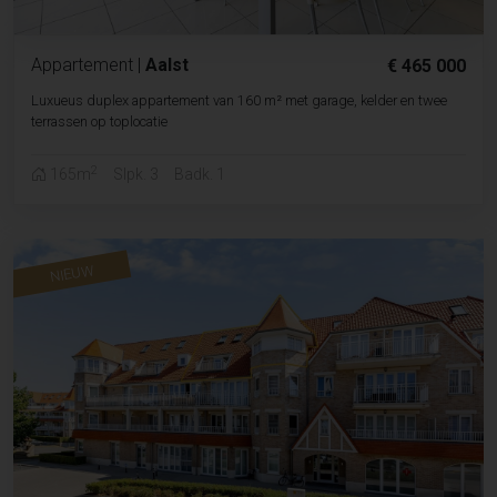
Appartement
|
Aalst
€ 465 000
Luxueus duplex appartement van 160 m² met garage, kelder en twee
terrassen op toplocatie
2
165m
Slpk. 3
Badk. 1
NIEUW