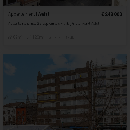
Appartement
|
Aalst
€ 248 000
Appartement met 2 slaapkamers vlakbij Grote Markt Aalst
2
2
89m
120m
Slpk. 2
Badk. 1