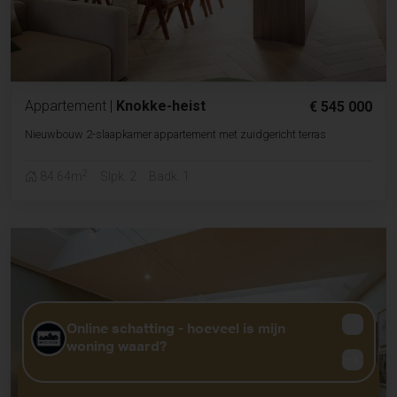
Appartement
|
Knokke-heist
€ 545 000
Nieuwbouw 2-slaapkamer appartement met zuidgericht terras
2
84.64m
Slpk. 2
Badk. 1
GRATIS WAARDEBEPALING?
KLIK HIER