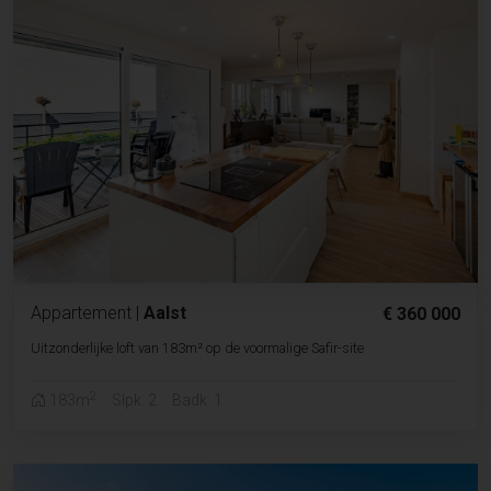
Appartement
|
Aalst
€ 360 000
Uitzonderlijke loft van 183m² op de voormalige Safir-site
2
183m
Slpk. 2
Badk. 1