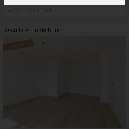
2
83m
Slpk. 2
Badk. 1
Resultaten in de buurt
NIEUW