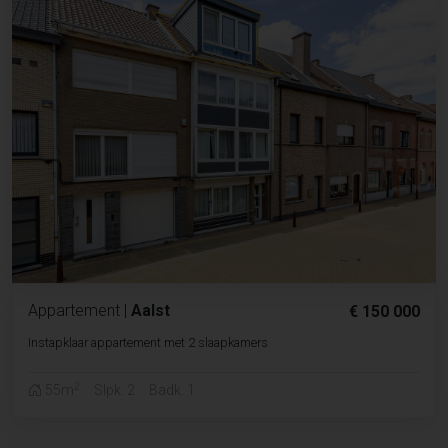
Appartement
|
Aalst
€ 150 000
Instapklaar appartement met 2 slaapkamers
2
55m
Slpk. 2
Badk. 1