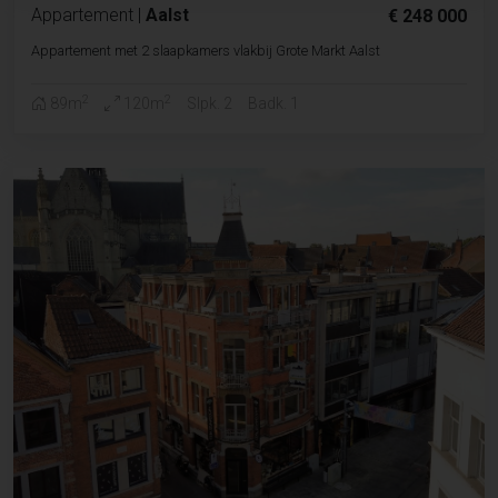
Appartement
|
Aalst
€ 248 000
Appartement met 2 slaapkamers vlakbij Grote Markt Aalst
2
2
89m
120m
Slpk. 2
Badk. 1