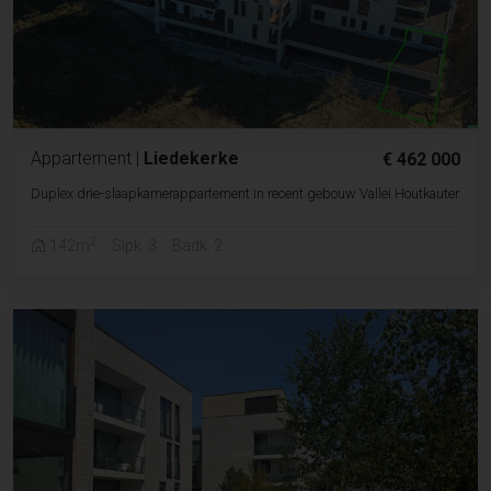
Appartement
|
Liedekerke
€ 462 000
Duplex drie-slaapkamerappartement in recent gebouw Vallei Houtkauter
2
142m
Slpk. 3
Badk. 2