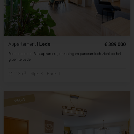
Appartement
|
Lede
€ 389 000
Penthouse met 3 slaapkamers, dressing en panoramisch zicht op het
groen te Lede
2
113m
Slpk. 3
Badk. 1
NIEUW