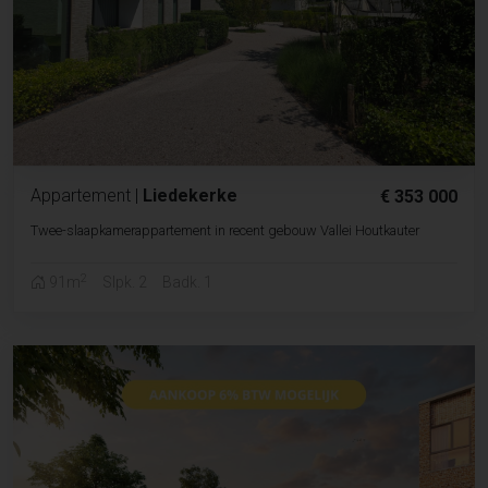
Appartement
|
Liedekerke
€ 353 000
Twee-slaapkamerappartement in recent gebouw Vallei Houtkauter
2
91m
Slpk. 2
Badk. 1