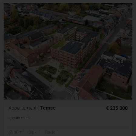
Appartement
|
Temse
€ 235 000
appartement
2
60m
Slpk. 1
Badk. 1