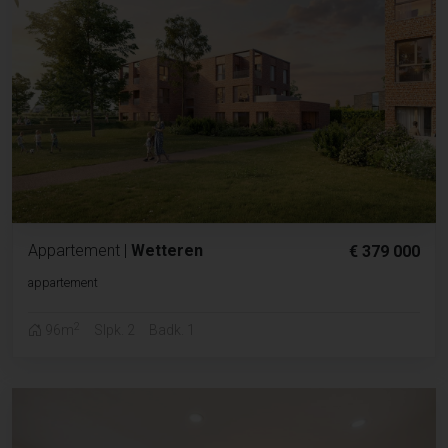
Appartement
|
Wetteren
€ 379 000
appartement
2
96m
Slpk. 2
Badk. 1