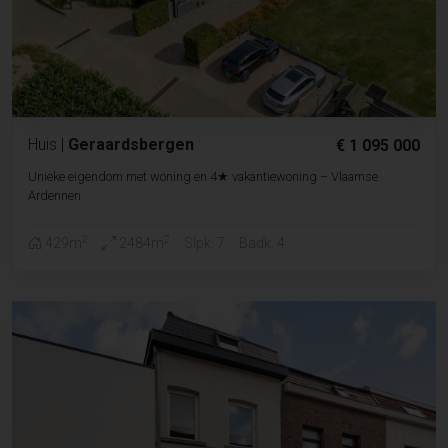
Huis
|
Geraardsbergen
€ 1 095 000
Unieke eigendom met woning en 4★ vakantiewoning – Vlaamse
Ardennen
2
2
429m
2484m
Slpk. 7
Badk. 4