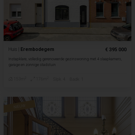
Huis
|
Erembodegem
€ 395 000
Instapklare, volledig gerenoveerde gezinswoning met 4 slaapkamers,
garage en zonnige stadstuin
2
2
153m
176m
Slpk. 4
Badk. 1
NIEUW