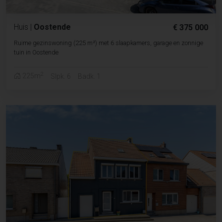
Huis
|
Oostende
€ 375 000
Ruime gezinswoning (225 m²) met 6 slaapkamers, garage en zonnige
tuin in Oostende
2
225m
Slpk. 6
Badk. 1