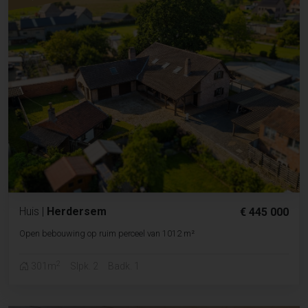
Huis
|
Herdersem
€ 445 000
Open bebouwing op ruim perceel van 1012 m²
2
301m
Slpk. 2
Badk. 1