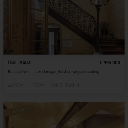
Huis
|
Aalst
€ 995 000
Exclusief herenhuis met mogelijkheid tot kangoeroewoning
2
2
992m
590m
Slpk. 5
Badk. 4
NIEUW