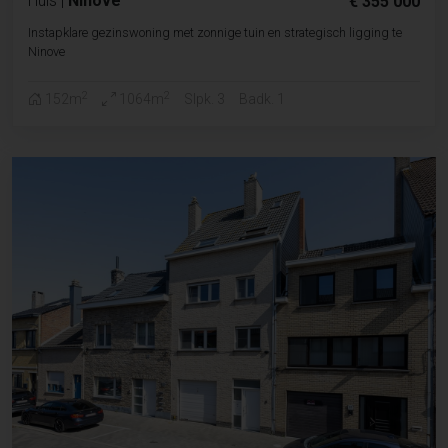
Huis
|
Ninove
€ 355 000
Instapklare gezinswoning met zonnige tuin en strategisch ligging te
Ninove
2
2
152m
1064m
Slpk. 3
Badk. 1