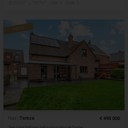
2
2
230m
507m
Slpk. 4
Badk. 1
NIEUW
Huis
|
Temse
€ 495 000
Zeer ruime halfopen bebouwing nabij de Durme