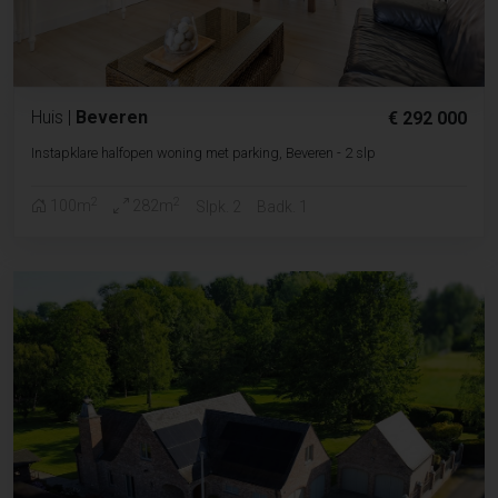
Huis
|
Beveren
€ 292 000
Instapklare halfopen woning met parking, Beveren - 2 slp
2
2
100m
282m
Slpk. 2
Badk. 1