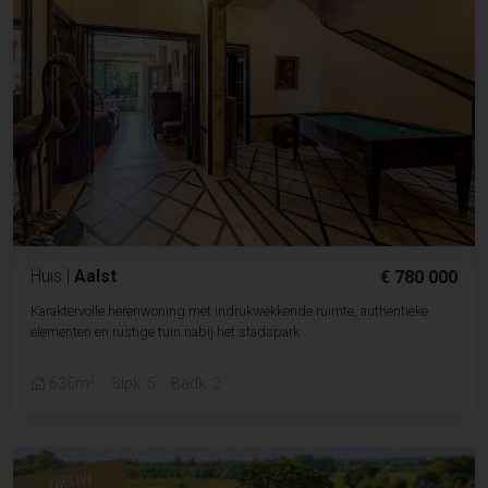
Huis
|
Aalst
€ 780 000
Karaktervolle herenwoning met indrukwekkende ruimte, authentieke
elementen en rustige tuin nabij het stadspark
2
636m
Slpk. 5
Badk. 2
NIEUW