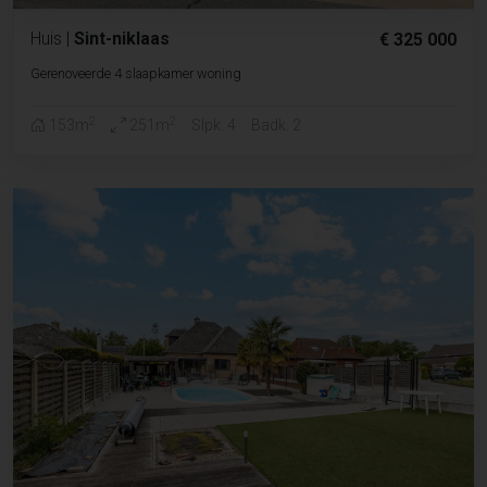
Huis
|
Sint-niklaas
€ 325 000
Gerenoveerde 4 slaapkamer woning
2
2
153m
251m
Slpk. 4
Badk. 2