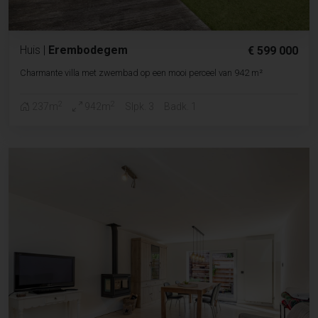
Huis
|
Erembodegem
€ 599 000
Charmante villa met zwembad op een mooi perceel van 942 m²
2
2
237m
942m
Slpk. 3
Badk. 1