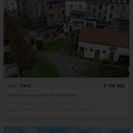
Huis
|
Gent
€ 195 000
Charmant koetshuis op TOPLOCATIE Gent
2
2
217.59m
103.12m
Slpk. 0
Badk. 0