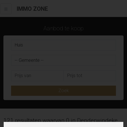
IMMO ZONE
Aanbod te koop
Zoek
121 resultaten waarvan 0 in Denderwindeke