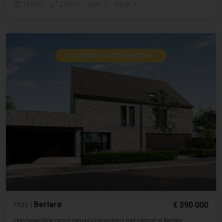
2
2
148m
218m
Slpk. 3
Badk. 1
Huis
|
Berlare
€ 390 000
Hoogwaardige casco nieuwbouwwoning met carport in Berlare