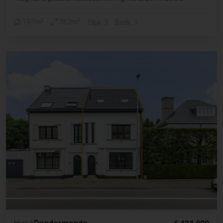
2
2
197m
362m
Slpk. 3
Badk. 1