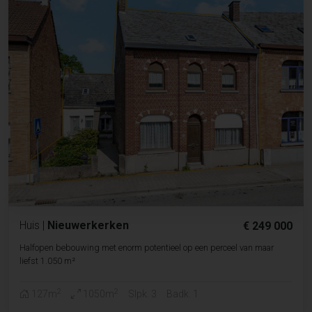
Huis
|
Nieuwerkerken
€ 249 000
Halfopen bebouwing met enorm potentieel op een perceel van maar
liefst 1.050 m²
2
2
127m
1050m
Slpk. 3
Badk. 1