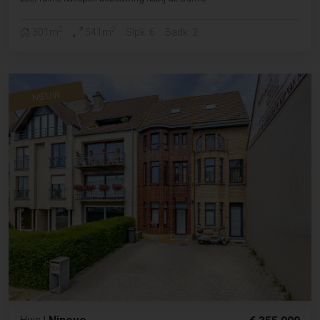
2
2
301m
541m
Slpk. 6
Badk. 2
NIEUW