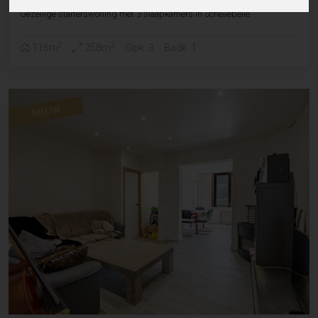
Gezellige starterswoning met 3 slaapkamers in Schellebelle
2
2
116m
258m
Slpk. 3
Badk. 1
NIEUW