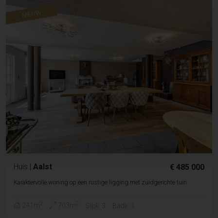
NIEUW
Huis
|
Aalst
€ 485 000
Karaktervolle woning op een rustige ligging met zuidgerichte tuin
2
2
241m
703m
Slpk. 3
Badk. 1