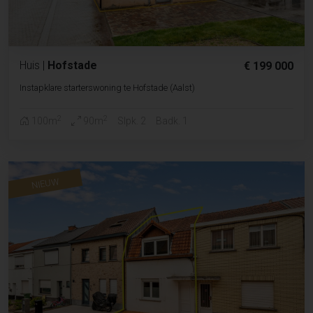
Huis
|
Hofstade
€ 199 000
Instapklare starterswoning te Hofstade (Aalst)
2
2
100m
90m
Slpk. 2
Badk. 1
NIEUW