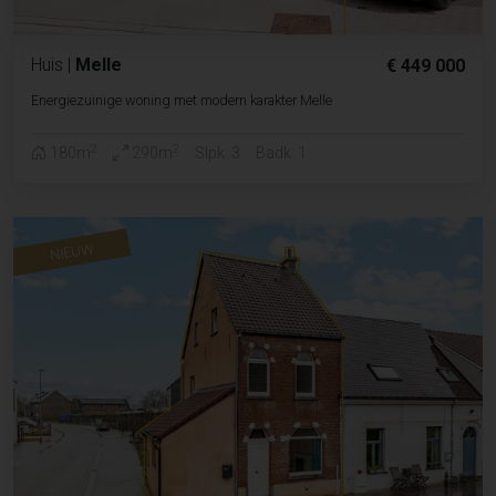
Huis
|
Melle
€ 449 000
Energiezuinige woning met modern karakter Melle
2
2
180m
290m
Slpk. 3
Badk. 1
NIEUW