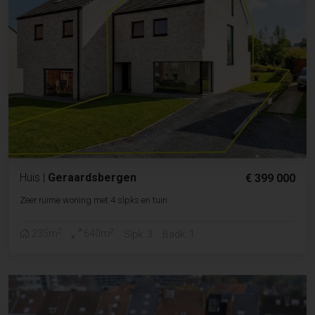
Huis
|
Geraardsbergen
€ 399 000
Zeer ruime woning met 4 slpks en tuin
2
2
235m
640m
Slpk. 3
Badk. 1