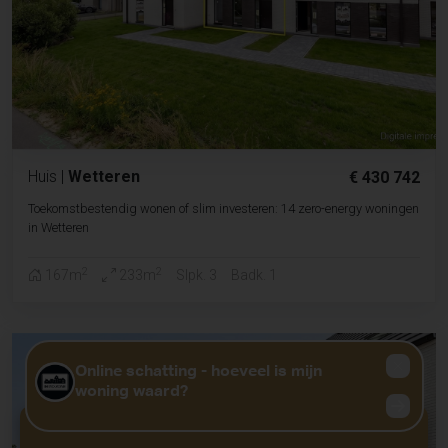
Huis
|
Wetteren
€ 430 742
Toekomstbestendig wonen of slim investeren: 14 zero-energy woningen
in Wetteren
2
2
167m
233m
Slpk. 3
Badk. 1
GRATIS WAARDEBEPALING?
KLIK HIER