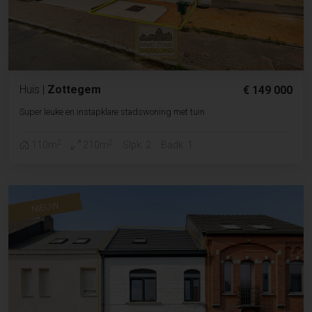
Huis
|
Zottegem
€ 149 000
Super leuke en instapklare stadswoning met tuin
2
2
110m
210m
Slpk. 2
Badk. 1
NIEUW