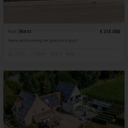
Huis
|
Burst
€ 315 000
Ruime gezinswoning met grote tuin in Burst
2
2
176m
180m
Slpk. 3
Badk. 1