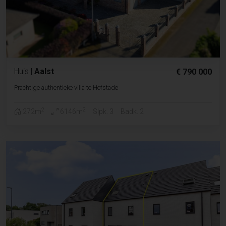
Huis
|
Aalst
€ 790 000
Prachtige authentieke villa te Hofstade
2
2
272m
6146m
Slpk. 3
Badk. 2