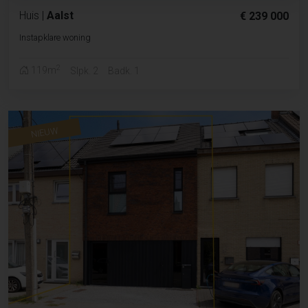
Huis
|
Aalst
€ 239 000
Instapklare woning
2
119m
Slpk. 2
Badk. 1
NIEUW