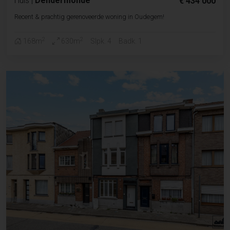
Huis
|
Dendermonde
€ 434 000
Recent & prachtig gerenoveerde woning in Oudegem!
2
2
168m
630m
Slpk. 4
Badk. 1