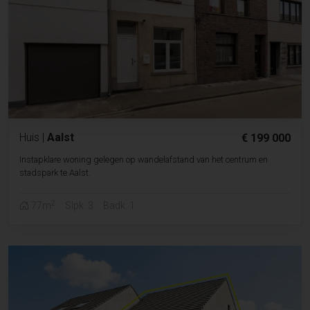
Huis
|
Aalst
€ 199 000
Instapklare woning gelegen op wandelafstand van het centrum en
stadspark te Aalst.
2
77m
Slpk. 3
Badk. 1