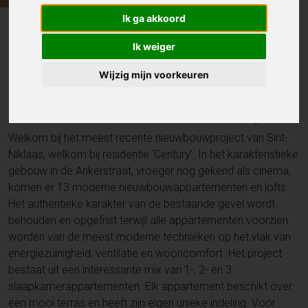
Ik ga akkoord
Appartement
Ankerstraat 81 , Sint-Niklaas
Ik weiger
Wijzig mijn voorkeuren
Residentie Century: oase van rust
in de schaduw van de dekenij
Welkom bij het meest recente nieuwbouwproject van Sint-
Niklaas, welkom bij residentie ‘Century’. In het karakteristieke
gebouw in de Ankerstraat, vroeger nog gekend als cinema,
komen er 13 moderne nieuwbouwappartementen en lofts.
Het authentieke karakter van de bestaande gevel wordt
behouden en opgefrist terwijl alle appartementen voorzien
worden van de meest moderne technieken op het vlak van
energiezuinigheid, ventilatie en wooncomfort. Het project
bestaat uit een interessante mix van 1-, 2- en 3
slaapkamerappartementen. Elk appartement beschikt over
een mooi terras en heeft zijn eigen unieke indeling. Voor