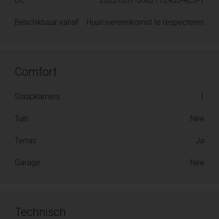
UC
20221031-0002712955-RES-1
Beschikbaar vanaf
Huurovereenkomst te respecteren
Comfort
Slaapkamers
1
Tuin
Nee
Terras
Ja
Garage
Nee
Technisch