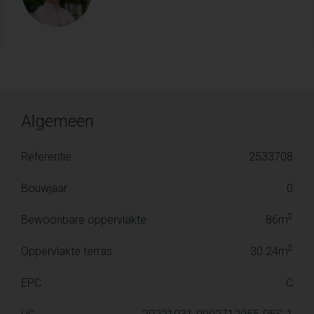
Algemeen
Referentie
2533708
Bouwjaar
0
2
Bewoonbare oppervlakte
86m
2
Oppervlakte terras
30.24m
EPC
C