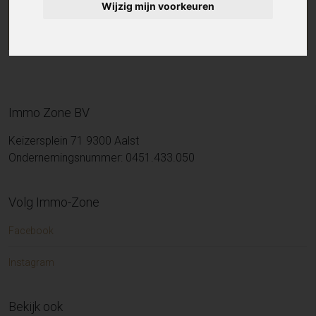
Wijzig mijn voorkeuren
Immo Zone BV
Keizersplein 71 9300 Aalst
Ondernemingsnummer: 0451.433.050
Volg Immo-Zone
Facebook
Instagram
Bekijk ook