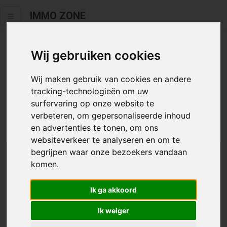
IMMO ZONE
Wij gebruiken cookies
Helaas staat dit zoekertje niet
meer online.
Wij maken gebruik van cookies en andere
tracking-technologieën om uw
Neem zeker een kijkje in ons
aanbod te koop
of
aanbod te
surfervaring op onze website te
huur
.
verbeteren, om gepersonaliseerde inhoud
en advertenties te tonen, om ons
websiteverkeer te analyseren en om te
begrijpen waar onze bezoekers vandaan
We helpen u graag zoeken
komen.
Maak hier een zoekprofiel aan en we houden u op
Ik ga akkoord
de hoogte van passend aanbod.
Ik weiger
Uw zoekcriteria