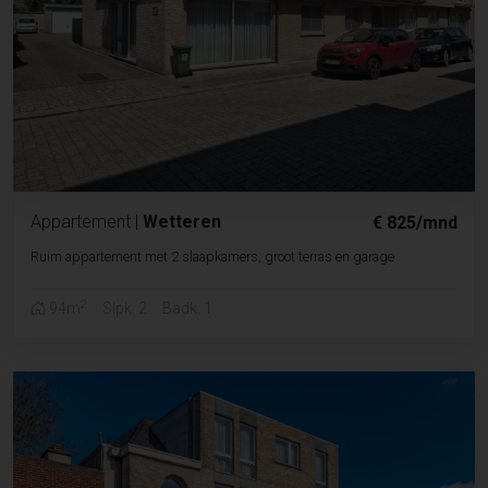
Appartement
|
Wetteren
€ 825/mnd
Ruim appartement met 2 slaapkamers, groot terras en garage
2
94m
Slpk. 2
Badk. 1