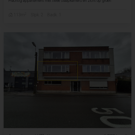
Prachtig appartement met twee slaapkamers en zicht op groen
2
113m
Slpk. 2
Badk. 1