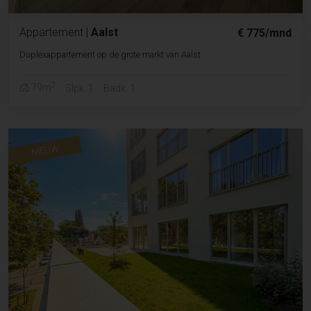
Appartement
|
Aalst
€ 775/mnd
Duplexappartement op de grote markt van Aalst
2
79m
Slpk. 1
Badk. 1
NIEUW