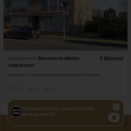
Appartement
|
Beveren-kruibeke-
€ 850/mnd
zwijndrecht
Instapklaar, 2-slaapkamerappartement vlakbij Antwerpen
2
83m
Slpk. 2
Badk. 1
GRATIS WAARDEBEPALING?
KLIK HIER
Niet gevonden wat u zocht?