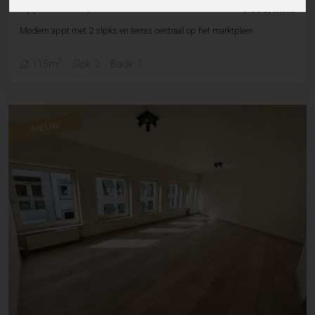
Appartement
|
Sint-lievens-houtem
€ 895/mnd
Modern appt met 2 slpks en terras centraal op het marktplein
2
115m
Slpk. 2
Badk. 1
NIEUW