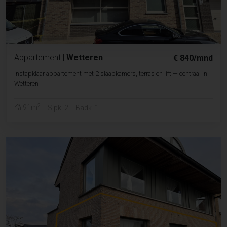
Appartement
|
Wetteren
€ 840/mnd
Instapklaar appartement met 2 slaapkamers, terras en lift — centraal in
Wetteren
2
91m
Slpk. 2
Badk. 1