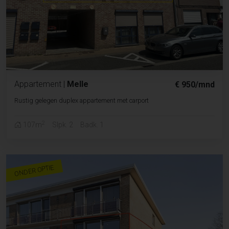
Appartement
|
Melle
€ 950/mnd
Rustig gelegen duplex appartement met carport
2
107m
Slpk. 2
Badk. 1
ONDER OPTIE