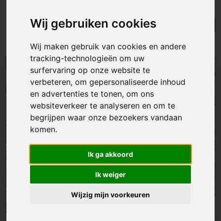
westrem
Wij gebruiken cookies
Lijst
Kaart
Sorteer
Resultaten in de buurt
Wij maken gebruik van cookies en andere
tracking-technologieën om uw
surfervaring op onze website te
NIEUW
verbeteren, om gepersonaliseerde inhoud
en advertenties te tonen, om ons
websiteverkeer te analyseren en om te
begrijpen waar onze bezoekers vandaan
komen.
Ik ga akkoord
Ik weiger
Wijzig mijn voorkeuren