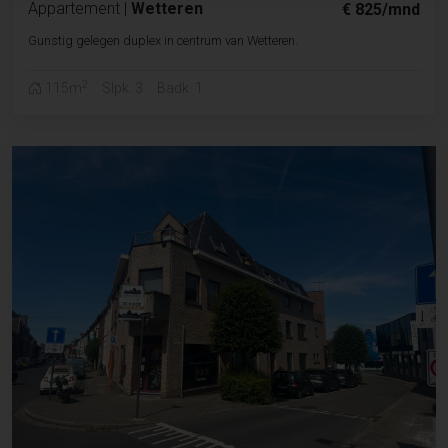
Appartement
|
Wetteren
€ 825/mnd
Gunstig gelegen duplex in centrum van Wetteren.
2
115m
Slpk. 3
Badk. 1