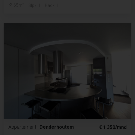
2
65m
Slpk. 1
Badk. 1
Appartement
|
Denderhoutem
€ 1 350/mnd