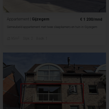
Appartement
|
Gijzegem
€ 1 200/mnd
Gemeubeld appartement met twee slaapkamers en tuin in Gijzegem
2
95m
Slpk. 2
Badk. 1