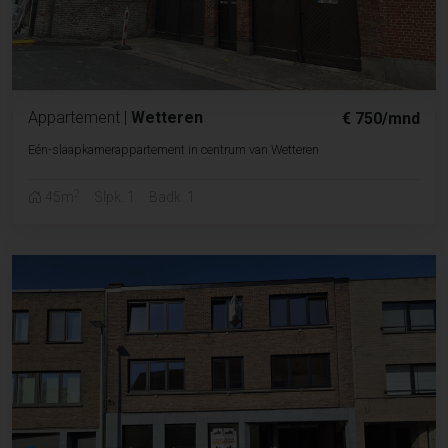
Appartement
|
Wetteren
€ 750/mnd
Eén-slaapkamerappartement in centrum van Wetteren
2
45m
Slpk. 1
Badk. 1