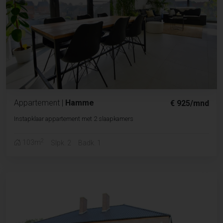
Appartement
|
Hamme
€ 925/mnd
Instapklaar appartement met 2 slaapkamers
2
103m
Slpk. 2
Badk. 1