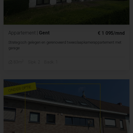
Appartement
|
Gent
€ 1 095/mnd
Strategisch gelegen en gerenoveerd tweeslaapkamerappartement met
garage
2
83m
Slpk. 2
Badk. 1
ONDER OPTIE