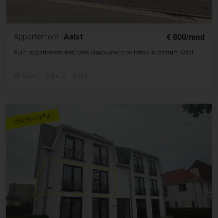
Appartement
|
Aalst
€ 800/mnd
Ruim appartement met twee slaapkamers en terras in centrum Aalst
2
92m
Slpk. 2
Badk. 1
ONDER OPTIE