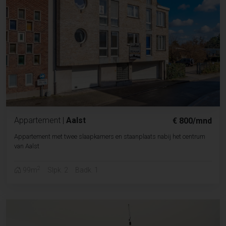
Appartement
|
Aalst
€ 800/mnd
Appartement met twee slaapkamers en staanplaats nabij het centrum
van Aalst
2
99m
Slpk. 2
Badk. 1