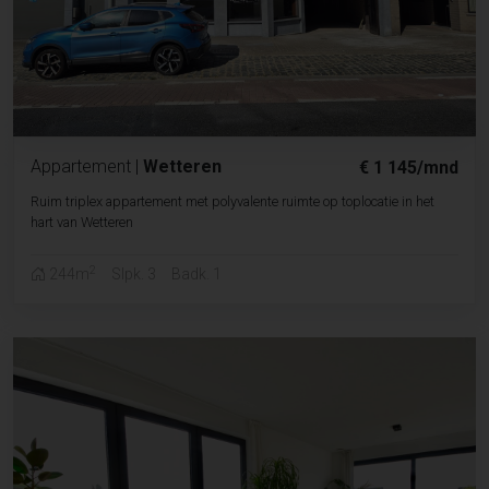
Appartement
|
Wetteren
€ 1 145/mnd
Ruim triplex appartement met polyvalente ruimte op toplocatie in het
hart van Wetteren
2
244m
Slpk. 3
Badk. 1