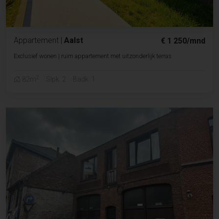
Appartement
|
Aalst
€ 1 250/mnd
Exclusief wonen | ruim appartement met uitzonderlijk terras
2
82m
Slpk. 2
Badk. 1