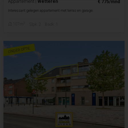
Appartement
|
Wetteren
€ 775/mnd
Interessant gelegen appartement met terras en garage.
2
107m
Slpk. 2
Badk. 1
ONDER OPTIE