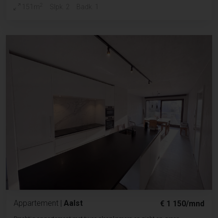
2
151m
Slpk. 2
Badk. 1
Appartement
|
Aalst
€ 1 150/mnd