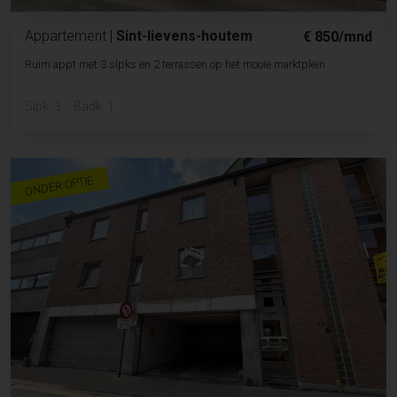
Appartement
|
Sint-lievens-houtem
€ 850/mnd
Ruim appt met 3 slpks en 2 terrassen op het mooie marktplein
Slpk. 3
Badk. 1
ONDER OPTIE