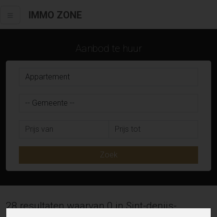
IMMO ZONE
Aanbod te huur
Zoek
28 resultaten waarvan 0 in Sint-denijs-