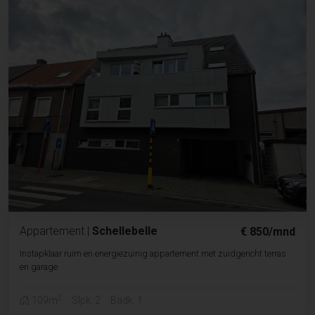
Appartement
|
Schellebelle
€ 850/mnd
Instapklaar ruim en energiezuinig appartement met zuidgericht terras
en garage
2
109m
Slpk. 2
Badk. 1