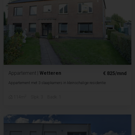
Appartement
|
Wetteren
€ 825/mnd
Appartement met 3 slaapkamers in kleinschalige residentie
2
114m
Slpk. 3
Badk. 1