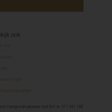
kijk ook
er ons
catures
euws
enaars login
moportaal partner
kend Vastgoedmakelaar met BIV nr. 511 931 | BE