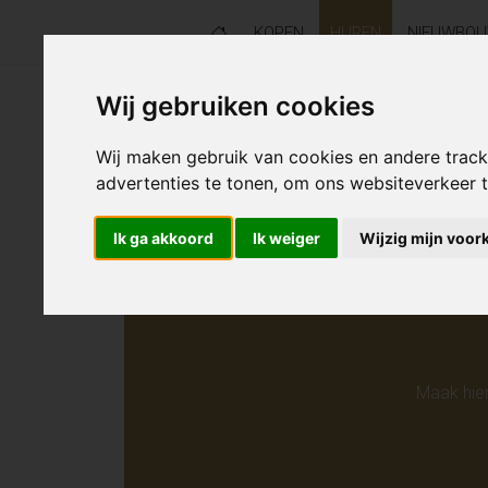
KOPEN
HUREN
NIEUWBO
Wij gebruiken cookies
Helaas s
Wij maken gebruik van cookies en andere trac
advertenties te tonen, om ons websiteverkeer
Ik ga akkoord
Ik weiger
Wijzig mijn voor
Maak hie