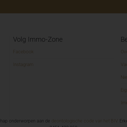
Volg Immo-Zone
Be
Facebook
Ov
Instagram
Va
Ni
Eig
Im
chap onderworpen aan de
deontologische code van het BIV
. Er