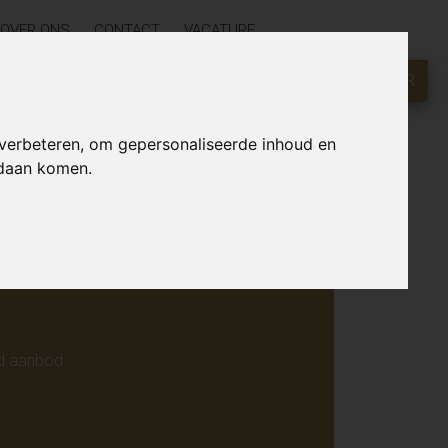
OVER ONS
CONTACT
VACATURE
GRATIS WAARDEBEPALING?
KLIK HIER
r online.
 verbeteren, om gepersonaliseerde inhoud en
ndaan komen.
d aanbod.