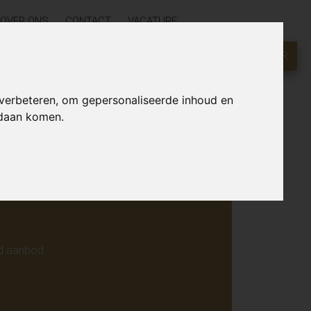
OVER ONS
CONTACT
VACATURE
GRATIS WAARDEBEPALING?
KLIK HIER
r online.
 verbeteren, om gepersonaliseerde inhoud en
ndaan komen.
d aanbod.