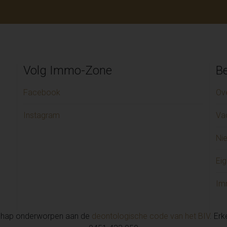
Volg Immo-Zone
Be
Facebook
Ov
Instagram
Va
Ni
Eig
Im
chap onderworpen aan de
deontologische code van het BIV
. Er