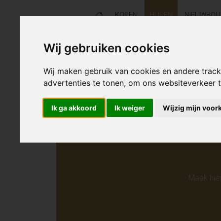
KOPEN
HUREN
NIEUWBO
Wij gebruiken cookies
Helaas s
Wij maken gebruik van cookies en andere trac
advertenties te tonen, om ons websiteverkeer
Ik ga akkoord
Ik weiger
Wijzig mijn voor
Maak hie