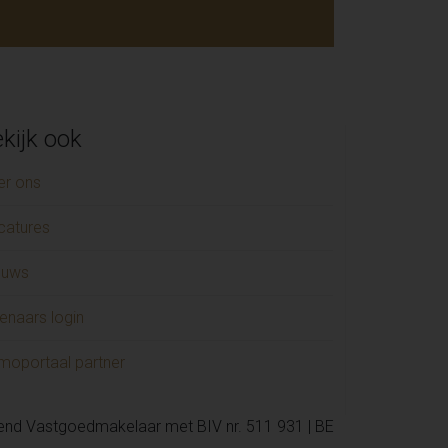
kijk ook
er ons
catures
euws
enaars login
moportaal partner
kend Vastgoedmakelaar met BIV nr. 511 931 | BE