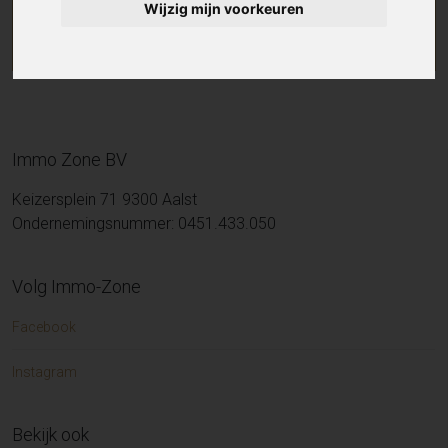
Wijzig mijn voorkeuren
Immo Zone BV
Keizersplein 71 9300 Aalst
Ondernemingsnummer: 0451.433.050
Volg Immo-Zone
Facebook
Instagram
Bekijk ook