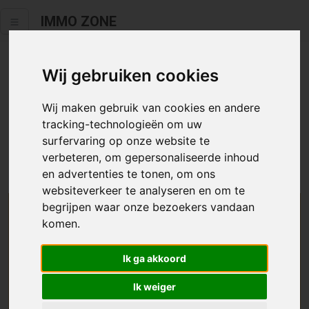
IMMO ZONE
Wij gebruiken cookies
Helaas staat dit zoekertje niet
meer online.
Wij maken gebruik van cookies en andere
tracking-technologieën om uw
Neem zeker een kijkje in ons
aanbod te koop
of
aanbod te
surfervaring op onze website te
huur
.
verbeteren, om gepersonaliseerde inhoud
en advertenties te tonen, om ons
websiteverkeer te analyseren en om te
begrijpen waar onze bezoekers vandaan
We helpen u graag zoeken
komen.
Maak hier een zoekprofiel aan en we houden u op
Ik ga akkoord
de hoogte van passend aanbod.
Ik weiger
Uw zoekcriteria