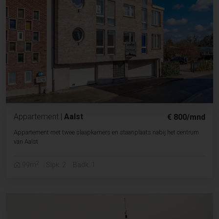
Appartement
|
Aalst
€ 800/mnd
Appartement met twee slaapkamers en staanplaats nabij het centrum
van Aalst
2
99m
Slpk. 2
Badk. 1