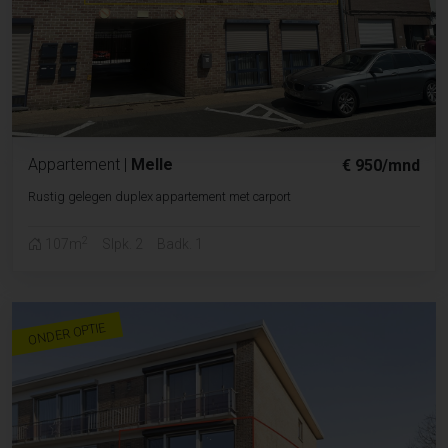
Appartement
|
Melle
€ 950/mnd
Rustig gelegen duplex appartement met carport
2
107m
Slpk. 2
Badk. 1
ONDER OPTIE