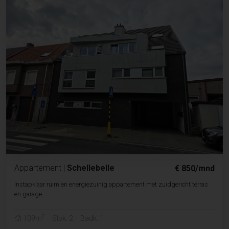
Appartement
|
Schellebelle
€ 850/mnd
Instapklaar ruim en energiezuinig appartement met zuidgericht terras
en garage
2
109m
Slpk. 2
Badk. 1