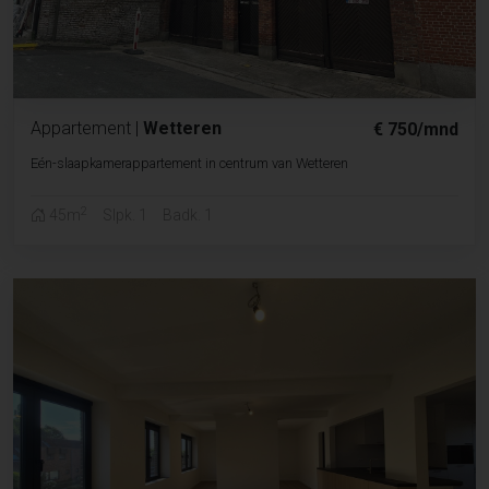
Appartement
|
Wetteren
€ 750/mnd
Eén-slaapkamerappartement in centrum van Wetteren
2
45m
Slpk. 1
Badk. 1