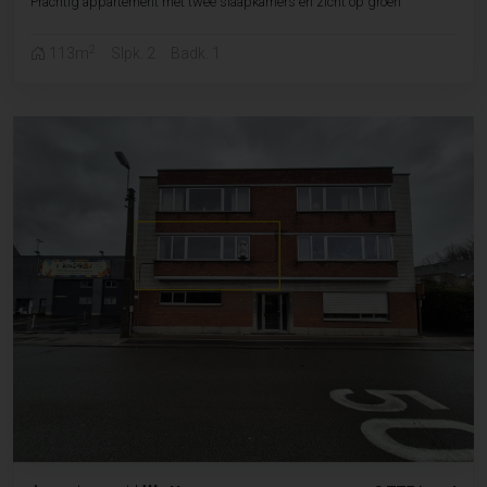
Prachtig appartement met twee slaapkamers en zicht op groen
2
113m
Slpk. 2
Badk. 1