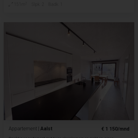
2
151m
Slpk. 2
Badk. 1
Appartement
|
Aalst
€ 1 150/mnd