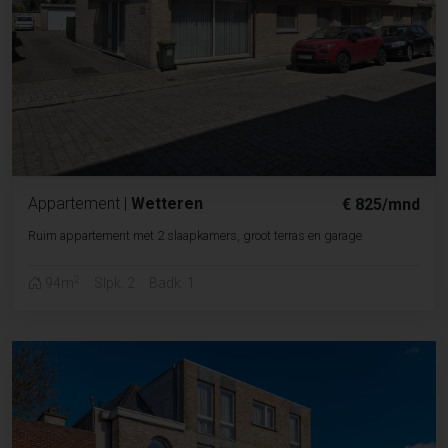
Appartement
|
Wetteren
€ 825/mnd
Ruim appartement met 2 slaapkamers, groot terras en garage
2
94m
Slpk. 2
Badk. 1