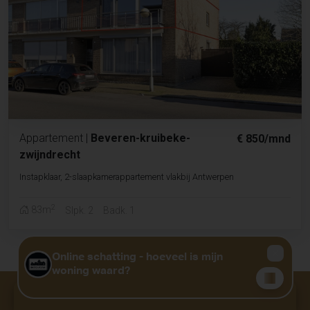
Appartement
|
Beveren-kruibeke-
€ 850/mnd
zwijndrecht
Instapklaar, 2-slaapkamerappartement vlakbij Antwerpen
2
83m
Slpk. 2
Badk. 1
GRATIS WAARDEBEPALING?
KLIK HIER
Niet gevonden wat u zocht?