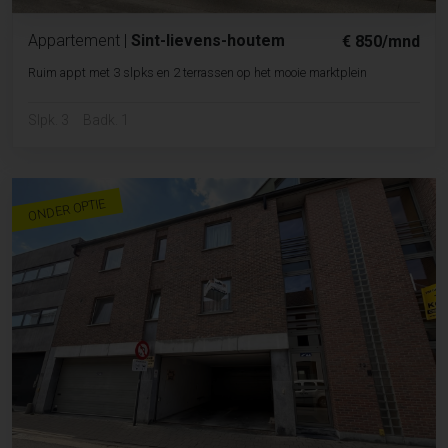
Appartement
|
Sint-lievens-houtem
€ 850/mnd
Ruim appt met 3 slpks en 2 terrassen op het mooie marktplein
Slpk. 3
Badk. 1
ONDER OPTIE