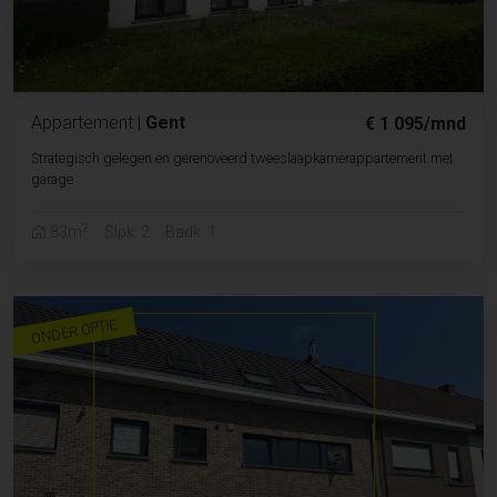
Appartement
|
Gent
€ 1 095/mnd
Strategisch gelegen en gerenoveerd tweeslaapkamerappartement met
garage
2
83m
Slpk. 2
Badk. 1
ONDER OPTIE