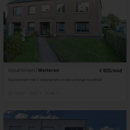
Appartement
|
Wetteren
€ 825/mnd
Appartement met 3 slaapkamers in kleinschalige residentie
2
114m
Slpk. 3
Badk. 1