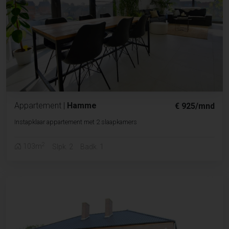
Appartement
|
Hamme
€ 925/mnd
Instapklaar appartement met 2 slaapkamers
2
103m
Slpk. 2
Badk. 1