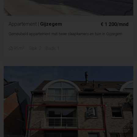
Appartement
|
Gijzegem
€ 1 200/mnd
Gemeubeld appartement met twee slaapkamers en tuin in Gijzegem
2
95m
Slpk. 2
Badk. 1