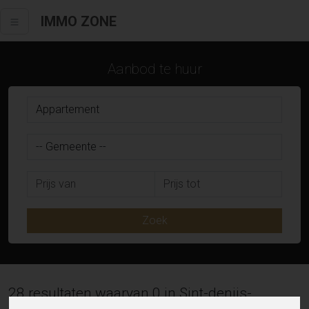
IMMO ZONE
Aanbod te huur
Zoek
28 resultaten waarvan 0 in Sint-denijs-