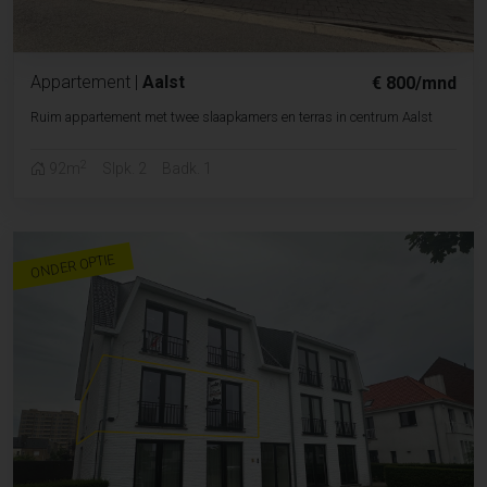
Appartement
|
Aalst
€ 800/mnd
Ruim appartement met twee slaapkamers en terras in centrum Aalst
2
92m
Slpk. 2
Badk. 1
ONDER OPTIE