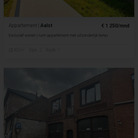
Appartement
|
Aalst
€ 1 250/mnd
Exclusief wonen | ruim appartement met uitzonderlijk terras
2
82m
Slpk. 2
Badk. 1