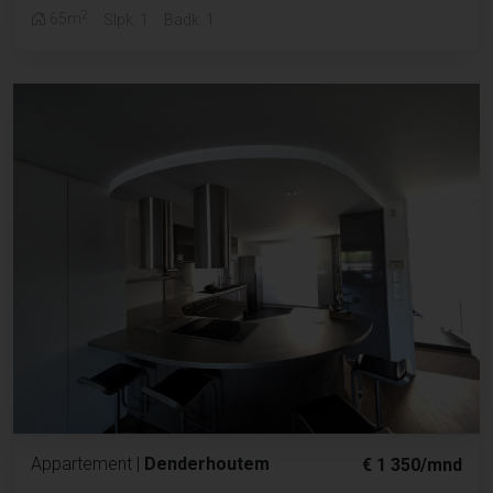
2
65m
Slpk. 1
Badk. 1
Appartement
|
Denderhoutem
€ 1 350/mnd