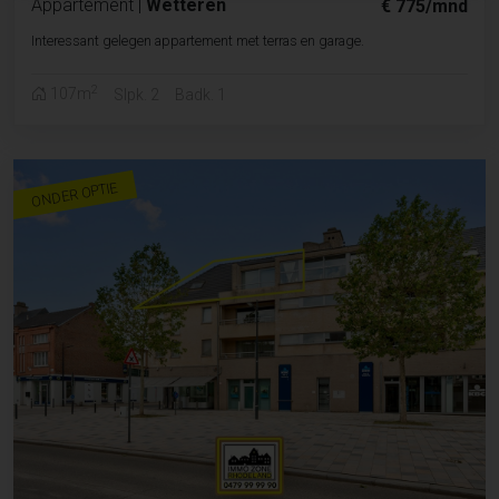
Appartement
|
Wetteren
€ 775/mnd
Interessant gelegen appartement met terras en garage.
2
107m
Slpk. 2
Badk. 1
ONDER OPTIE