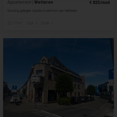
Appartement
|
Wetteren
€ 825/mnd
Gunstig gelegen duplex in centrum van Wetteren.
2
115m
Slpk. 3
Badk. 1