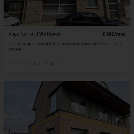
Appartement
|
Wetteren
€ 840/mnd
Instapklaar appartement met 2 slaapkamers, terras en lift — centraal in
Wetteren
2
91m
Slpk. 2
Badk. 1