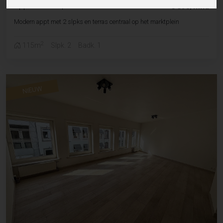
Appartement
|
Sint-lievens-houtem
€ 895/mnd
Modern appt met 2 slpks en terras centraal op het marktplein
2
115m
Slpk. 2
Badk. 1
NIEUW