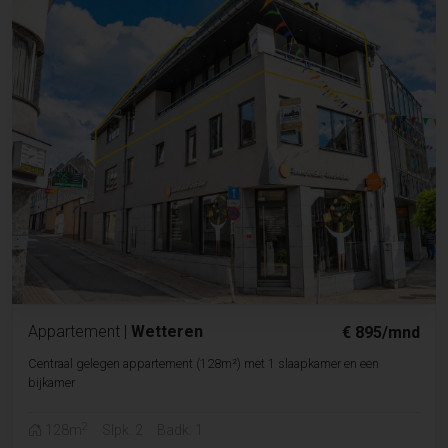
Appartement
|
Wetteren
€ 895/mnd
Centraal gelegen appartement (128m²) met 1 slaapkamer en een
bijkamer
2
128m
Slpk. 2
Badk. 1