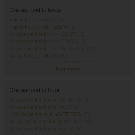
Ons aanbod te koop
Huis te koop in AALST (28)
Huis te koop in WETTEREN (19)
Appartement te koop in AALST (15)
Appartement te koop in TEMSE (13)
Appartement te koop in Sint-Niklaas (11)
Grond te koop in ERPE (10)
Appartement te koop in WETTEREN (10)
Toon meer
Appartement te koop in ZUIDKOTE (9)
Eengezinswoning te koop in BRAINE-LE-COMTE (9)
Handelspand te koop in AALST (7)
Ons aanbod te huur
Opbrengsteigendom te koop in AALST (6)
Huis te koop in Sint-Niklaas (6)
Appartement te huur in WETTEREN (9)
Grond te koop in BIEVRE (4)
Appartement te huur in AALST (6)
Appartement te koop in AMBLETEUSE (4)
Handelspand te huur in WETTEREN (5)
Appartement te koop in LIEDEKERKE (3)
Garage/parking te huur in WETTEREN (4)
Huis te koop in Zottegem (3)
Appartement te huur in Hamme (3)