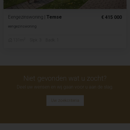
Eengezinswoning
|
Temse
€ 415 000
eengezinswoning
2
131m
Slpk. 3
Badk. 1
Niet gevonden wat u zocht?
Deel uw wensen en wij gaan voor u aan de slag.
Uw zoekcriteria