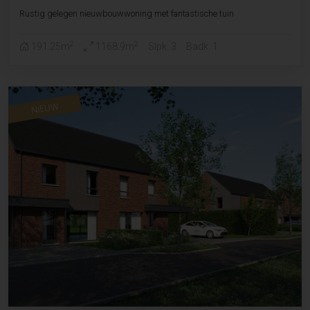
Rustig gelegen nieuwbouwwoning met fantastische tuin
2
2
191.25m
1168.9m
Slpk. 3
Badk. 1
NIEUW