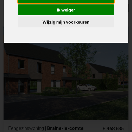
Lijst
Kaart
Sorteer
Ik weiger
Resultaten in de buurt
Wijzig mijn voorkeuren
NIEUW
Eengezinswoning
|
Braine-le-comte
€ 468 635