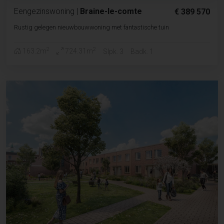
Eengezinswoning
|
Braine-le-comte
€ 389 570
Rustig gelegen nieuwbouwwoning met fantastische tuin
2
2
163.2m
724.31m
Slpk. 3
Badk. 1