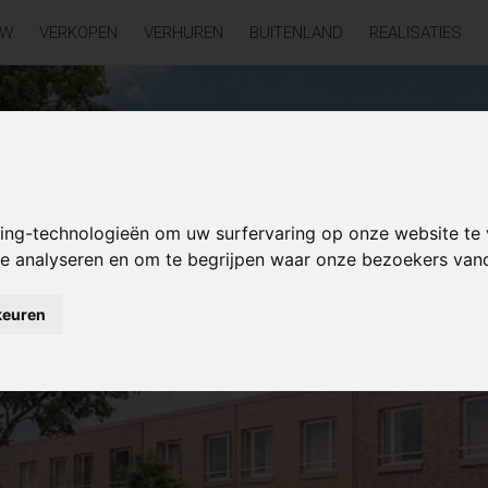
UW
VERKOPEN
VERHUREN
BUITENLAND
REALISATIES
king-technologieën om uw surfervaring op onze website te
 te analyseren en om te begrijpen waar onze bezoekers va
keuren