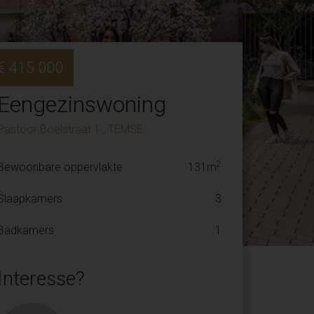
€ 415 000
Eengezinswoning
Pastoor Boelstraat 1 , TEMSE
2
Bewoonbare oppervlakte
131m
Slaapkamers
3
Badkamers
1
Interesse?