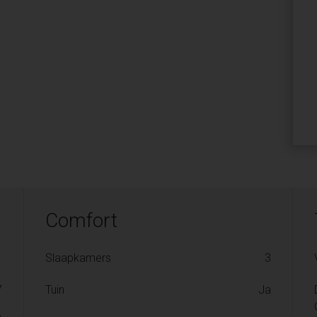
Comfort
1
Slaapkamers
3
7
Tuin
Ja