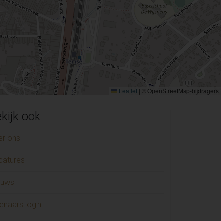
Leaflet
|
© OpenStreetMap-bijdragers
kijk ook
er ons
catures
euws
enaars login