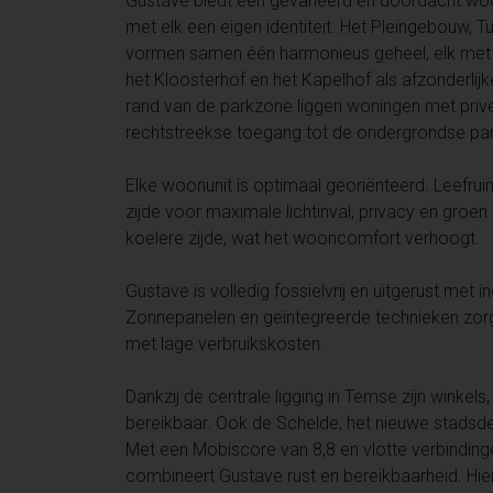
Gustave biedt een gevarieerd en doordacht w
met elk een eigen identiteit. Het Pleingebouw
vormen samen één harmonieus geheel, elk met 
het Kloosterhof en het Kapelhof als afzonderlij
rand van de parkzone liggen woningen met pri
rechtstreekse toegang tot de ondergrondse par
Elke woonunit is optimaal georiënteerd. Leefru
zijde voor maximale lichtinval, privacy en groe
koelere zijde, wat het wooncomfort verhoogt.
Gustave is volledig fossielvrij en uitgerust me
Zonnepanelen en geïntegreerde technieken zor
met lage verbruikskosten.
Dankzij de centrale ligging in Temse zijn winke
bereikbaar. Ook de Schelde, het nieuwe stadsde
Met een Mobiscore van 8,8 en vlotte verbindinge
combineert Gustave rust en bereikbaarheid. Hier