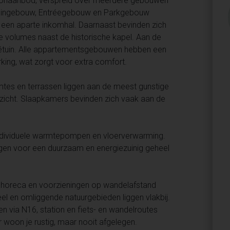
oonaanbod, verspreid over meerdere gebouwen
, Tuingebouw, Entréegebouw en Parkgebouw
een aparte inkomhal. Daarnaast bevinden zich
ke volumes naast de historische kapel. Aan de
vétuin. Alle appartementsgebouwen hebben een
king, wat zorgt voor extra comfort.
imtes en terrassen liggen aan de meest gunstige
n zicht. Slaapkamers bevinden zich vaak aan de
t individuele warmtepompen en vloerverwarming.
gen voor een duurzaam en energiezuinig geheel
ls, horeca en voorzieningen op wandelafstand
el en omliggende natuurgebieden liggen vlakbij.
n via N16, station en fiets- en wandelroutes
 woon je rustig, maar nooit afgelegen.