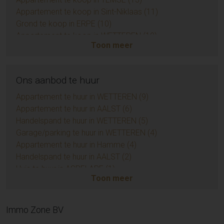
Appartement te koop in Sint-Niklaas (11)
Grond te koop in ERPE (10)
Appartement te koop in WETTEREN (10)
Toon meer
Eengezinswoning te koop in BRAINE-LE-COMTE (9)
Appartement te koop in ZUIDKOTE (9)
Handelspand te koop in AALST (7)
Ons aanbod te huur
Opbrengsteigendom te koop in AALST (6)
Huis te koop in Sint-Niklaas (5)
Appartement te huur in WETTEREN (9)
Grond te koop in BIEVRE (4)
Appartement te huur in AALST (6)
Appartement te koop in AMBLETEUSE (4)
Handelspand te huur in WETTEREN (5)
Appartement te koop in LEDE (3)
Garage/parking te huur in WETTEREN (4)
Huis te koop in Temse (3)
Appartement te huur in Hamme (4)
Huis te koop in EREMBODEGEM (3)
Handelspand te huur in AALST (2)
Grond te koop in KERKSKEN (3)
Huis te huur in ASPELARE (1)
Toon meer
Appartement te koop in LIEDEKERKE (3)
Appartement te huur in Sint-Niklaas (1)
Huis te koop in Herzele (3)
Garage/parking te huur in AALST (1)
Huis te koop in Zottegem (3)
Appartement te huur in SCHELLEBELLE (1)
Immo Zone BV
Huis te koop in Sint-Lievens-Houtem (3)
Appartement te huur in DENDERHOUTEM (1)