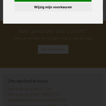
Lijst
Kaart
Sorteer
Wijzig mijn voorkeuren
Niet gevonden wat u zocht?
Deel uw wensen en wij gaan voor u aan de slag.
Uw zoekcriteria
Ons aanbod te koop
Huis te koop in AALST (28)
Huis te koop in WETTEREN (19)
Appartement te koop in AALST (15)
Appartement te koop in TEMSE (13)