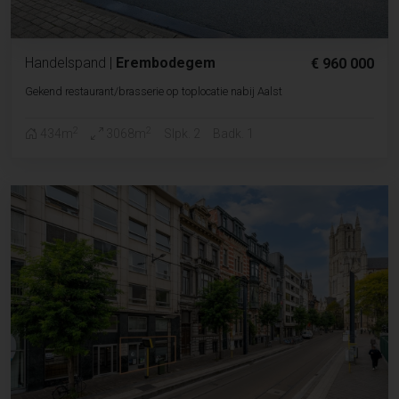
Handelspand
|
Erembodegem
€ 960 000
Gekend restaurant/brasserie op toplocatie nabij Aalst
2
2
434m
3068m
Slpk. 2
Badk. 1