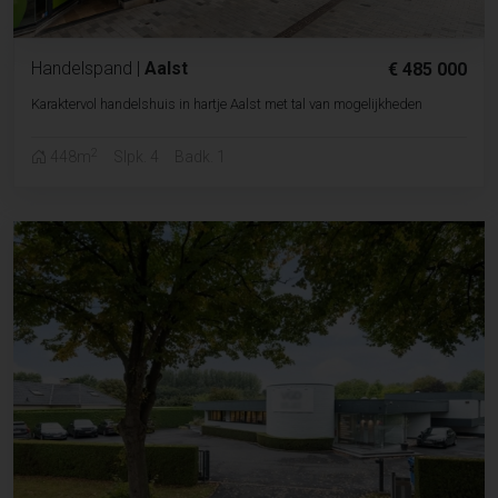
Handelspand
|
Aalst
€ 485 000
Karaktervol handelshuis in hartje Aalst met tal van mogelijkheden
2
448m
Slpk. 4
Badk. 1