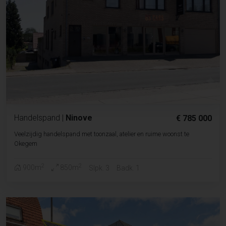
Handelspand
|
Ninove
€ 785 000
Veelzijdig handelspand met toonzaal, atelier en ruime woonst te
Okegem
2
2
900m
850m
Slpk. 3
Badk. 1