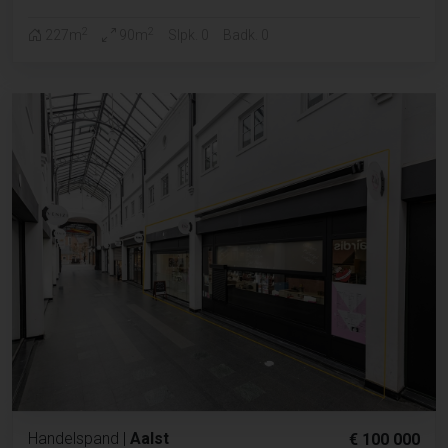
2
2
227m
90m
Slpk. 0
Badk. 0
Handelspand
|
Aalst
€ 100 000