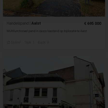
Handelspand
|
Aalst
€ 695 000
Multifunctioneel pand in casco toestand op toplocatie te Aalst.
2
564m
Slpk. 1
Badk. 0