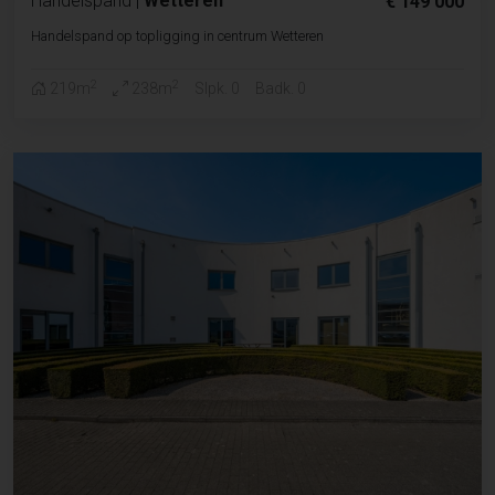
Handelspand
|
Wetteren
€ 149 000
Handelspand op topligging in centrum Wetteren
2
2
219m
238m
Slpk. 0
Badk. 0