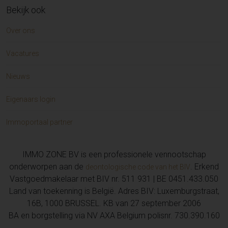
Bekijk ook
Handelspand te koop in Gent (2)
Appartement te koop in CUCQ (2)
Over ons
Huis te koop in NINOVE (2)
Grond te koop in DENDERMONDE (2)
Vacatures
Huis te koop in Knokke-Heist (2)
Huis te koop in SMETLEDE (1)
Nieuws
Appartement te koop in DUINKERKE (1)
Huis te koop in BERLARE (1)
Eigenaars login
Huis te koop in ROJALES ALICANTE (1)
Appartement te koop in GANSHOREN (1)
Immoportaal partner
Huis te koop in HERDERSEM (1)
Appartement te koop in AL MINA AL SIYAHI (1)
IMMO ZONE BV is een professionele vennootschap
Garage/parking te koop in BLANKENBERGE (1)
onderworpen aan de
. Erkend
deontologische code van het BIV
Appartement te koop in EREMBODEGEM (1)
Vastgoedmakelaar met BIV nr. 511 931 | BE 0451.433.050
Huis te koop in Dendermonde (1)
Land van toekenning is België. Adres BIV: Luxemburgstraat,
Grond te koop in AALST (1)
16B, 1000 BRUSSEL. KB van 27 september 2006
Huis te koop in Melle (1)
BA en borgstelling via NV AXA Belgium polisnr. 730.390.160
Appartement te koop in KNOKKE-HEIST (1)