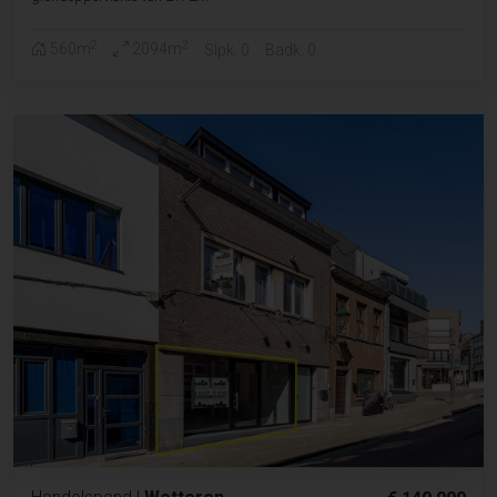
2
2
560m
2094m
Slpk. 0
Badk. 0