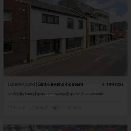
Handelspand
|
Sint-lievens-houtem
€ 199 000
Veelzijdig handelspand met woongelegenheid op toplocatie
2
2
357m
268m
Slpk. 4
Badk. 2