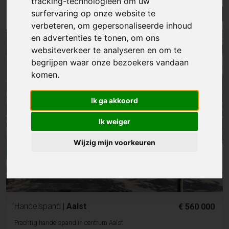
tracking-technologieën om uw
surfervaring op onze website te
Lijst
Kaart
Sorteer
verbeteren, om gepersonaliseerde inhoud
en advertenties te tonen, om ons
websiteverkeer te analyseren en om te
begrijpen waar onze bezoekers vandaan
komen.
Ik ga akkoord
Ik weiger
Wijzig mijn voorkeuren
Handelspand
|
Aalst
€ 560 000
Prachtig handelspand in centrum Aalst