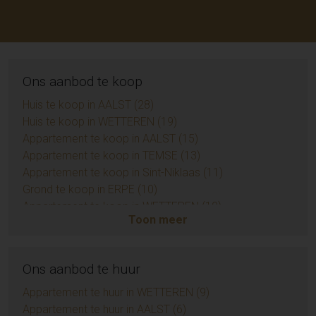
Ons aanbod te koop
Huis te koop in AALST (28)
Huis te koop in WETTEREN (19)
Appartement te koop in AALST (15)
Appartement te koop in TEMSE (13)
Appartement te koop in Sint-Niklaas (11)
Grond te koop in ERPE (10)
Appartement te koop in WETTEREN (10)
Toon meer
Appartement te koop in ZUIDKOTE (9)
Eengezinswoning te koop in BRAINE-LE-COMTE (9)
Handelspand te koop in AALST (7)
Ons aanbod te huur
Opbrengsteigendom te koop in AALST (6)
Huis te koop in Sint-Niklaas (6)
Appartement te huur in WETTEREN (9)
Grond te koop in BIEVRE (4)
Appartement te huur in AALST (6)