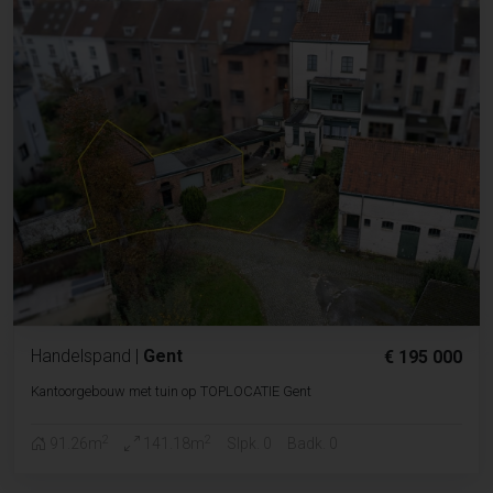
Handelspand
|
Gent
€ 195 000
Kantoorgebouw met tuin op TOPLOCATIE Gent
2
2
91.26m
141.18m
Slpk. 0
Badk. 0