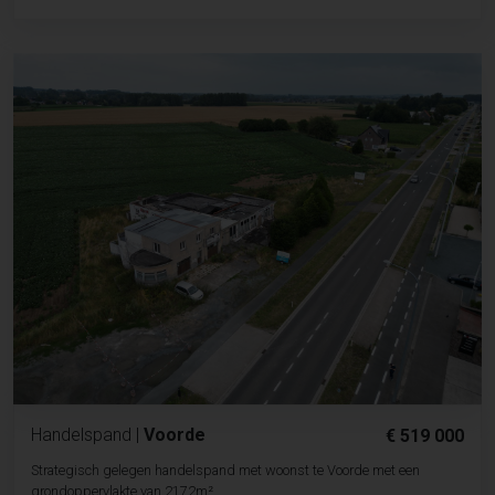
Handelspand
|
Voorde
€ 519 000
Strategisch gelegen handelspand met woonst te Voorde met een
grondoppervlakte van 2172m²