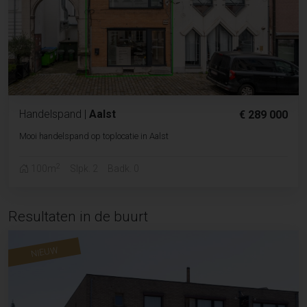
Handelspand
|
Aalst
€ 289 000
Mooi handelspand op toplocatie in Aalst
2
100m
Slpk. 2
Badk. 0
Resultaten in de buurt
NIEUW