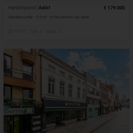
Handelspand
|
Aalst
€ 179 000
Handelsruimte - 115 m² - in het centrum van Aalst
2
115m
Slpk. 0
Badk. 0