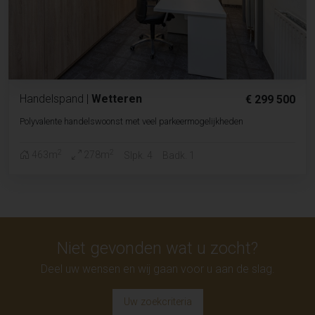
Handelspand
|
Wetteren
€ 299 500
Polyvalente handelswoonst met veel parkeermogelijkheden
2
2
463m
278m
Slpk. 4
Badk. 1
Niet gevonden wat u zocht?
Deel uw wensen en wij gaan voor u aan de slag.
Uw zoekcriteria