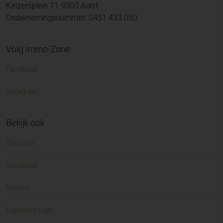
Appartement te koop in LIEDEKERKE (3)
Appartement te huur in Sint-Niklaas (1)
Keizersplein 71 9300 Aalst
Appartement te koop in CUCQ (2)
Garage/parking te huur in AALST (1)
Ondernemingsnummer: 0451.433.050
Huis te koop in NINOVE (2)
Appartement te huur in SCHELLEBELLE (1)
Grond te koop in DENDERMONDE (2)
Appartement te huur in DENDERHOUTEM (1)
Volg Immo-Zone
Huis te koop in Knokke-Heist (2)
Garage/parking te huur in GIJZEGEM (1)
Huis te koop in VOLLEZELE (2)
Handelspand te huur in MECHELEN (1)
Facebook
Huis te koop in Kieldrecht (2)
Huis te huur in LAARNE (1)
Grond te koop in VOLLEZELE (2)
Handelspand te huur in HEUSDEN (1)
Instagram
Garage/parking te koop in AALST (2)
Handelspand te huur in MERELBEKE-MELLE (1)
Huis te koop in HOFSTADE (2)
Bekijk ook
Huis te koop in GERAARDSBERGEN (2)
Zorgvastgoed te koop in AUDERGHEM (2)
Over ons
Duplex te koop in AMBLETEUSE (2)
Eengezinswoning te koop in TEMSE (2)
Vacatures
Handelspand te koop in Gent (2)
Appartement te koop in Sint-Gillis-Bij-Dendermonde (1)
Nieuws
Appartement te koop in KNOKKE (1)
Handelspand te koop in Sint-Lievens-Houtem (1)
Eigenaars login
Handelspand te koop in Merelbeke-Melle (1)