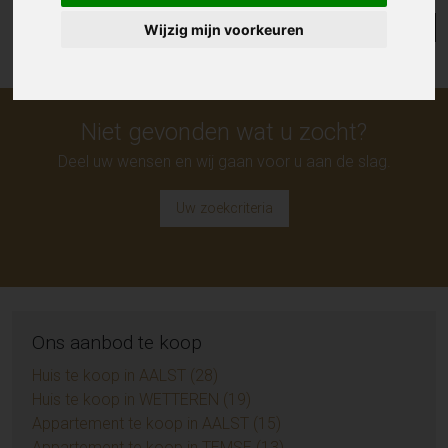
Lijst
Kaart
Sorteer
Wijzig mijn voorkeuren
Niet gevonden wat u zocht?
Deel uw wensen en wij gaan voor u aan de slag.
Uw zoekcriteria
Ons aanbod te koop
Huis te koop in AALST (28)
Huis te koop in WETTEREN (19)
Appartement te koop in AALST (15)
Appartement te koop in TEMSE (13)