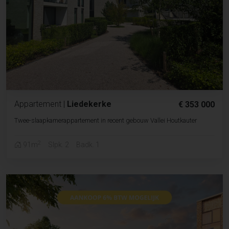
Appartement
|
Liedekerke
€ 353 000
Twee-slaapkamerappartement in recent gebouw Vallei Houtkauter
2
91m
Slpk. 2
Badk. 1