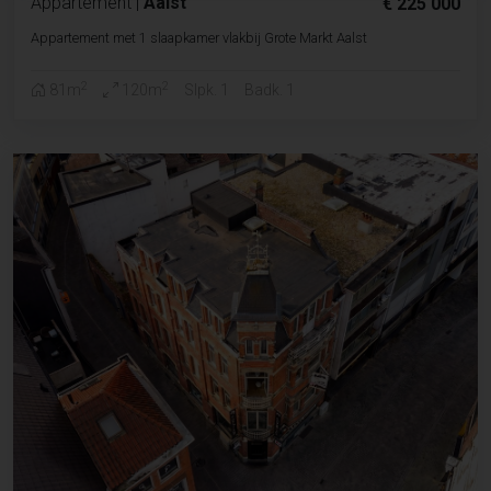
Appartement
|
Aalst
€ 225 000
Appartement met 1 slaapkamer vlakbij Grote Markt Aalst
2
2
81m
120m
Slpk. 1
Badk. 1