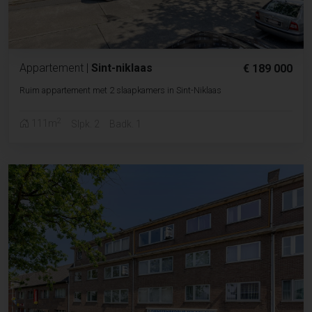
Appartement
|
Sint-niklaas
€ 189 000
Ruim appartement met 2 slaapkamers in Sint-Niklaas
2
111m
Slpk. 2
Badk. 1