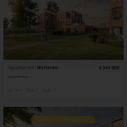
Appartement
|
Wetteren
€ 349 000
appartement
2
73m
Slpk. 1
Badk. 1