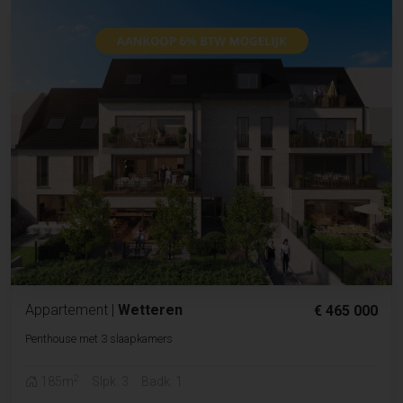
Appartement
|
Wetteren
€ 465 000
Penthouse met 3 slaapkamers
2
185m
Slpk. 3
Badk. 1