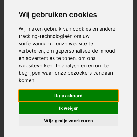
hardelot
Wij gebruiken cookies
Lijst
Kaart
Sorteer
Resultaten in de buurt
Wij maken gebruik van cookies en andere
tracking-technologieën om uw
surfervaring op onze website te
NIEUW
verbeteren, om gepersonaliseerde inhoud
en advertenties te tonen, om ons
websiteverkeer te analyseren en om te
begrijpen waar onze bezoekers vandaan
komen.
Ik ga akkoord
Ik weiger
Wijzig mijn voorkeuren