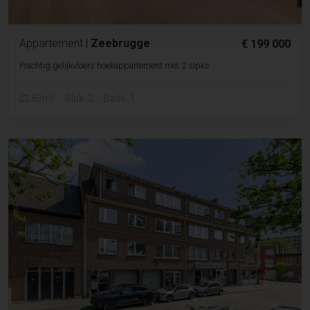
Appartement
|
Zeebrugge
€ 199 000
Prachtig gelijkvloers hoekappartement met 2 slpks
2
83m
Slpk. 2
Badk. 1