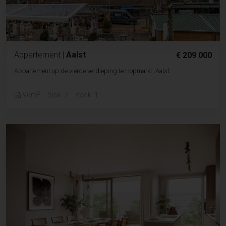
Appartement
|
Aalst
€ 209 000
Appartement op de vierde verdieping te Hopmarkt, Aalst
2
96m
Slpk. 2
Badk. 1