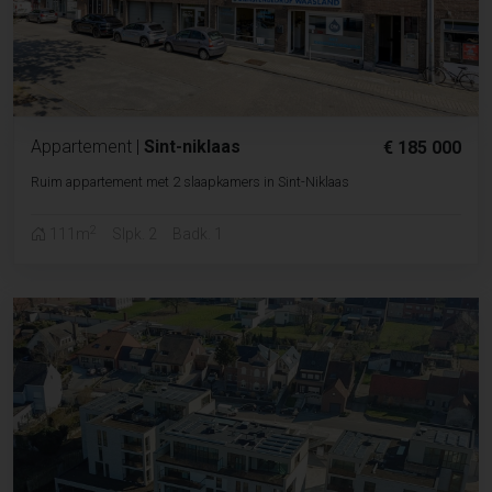
Appartement
|
Sint-niklaas
€ 185 000
Ruim appartement met 2 slaapkamers in Sint-Niklaas
2
111m
Slpk. 2
Badk. 1