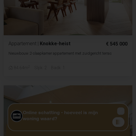
Appartement
|
Knokke-heist
€ 545 000
Nieuwbouw 2-slaapkamer appartement met zuidgericht terras
2
84.64m
Slpk. 2
Badk. 1
GRATIS WAARDEBEPALING?
KLIK HIER