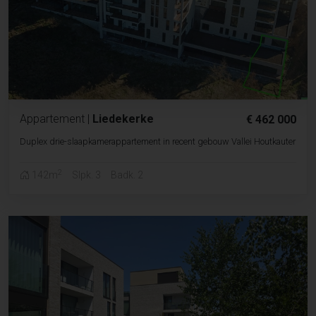
Appartement
|
Liedekerke
€ 462 000
Duplex drie-slaapkamerappartement in recent gebouw Vallei Houtkauter
2
142m
Slpk. 3
Badk. 2