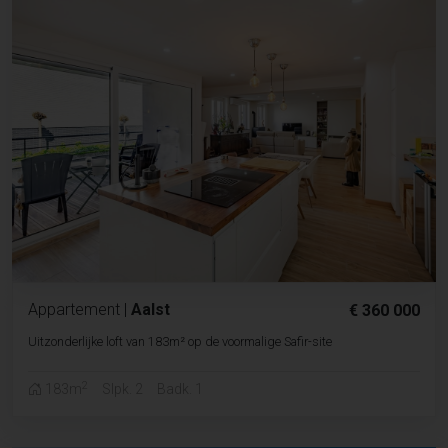
Appartement
|
Aalst
€ 360 000
Uitzonderlijke loft van 183m² op de voormalige Safir-site
2
183m
Slpk. 2
Badk. 1