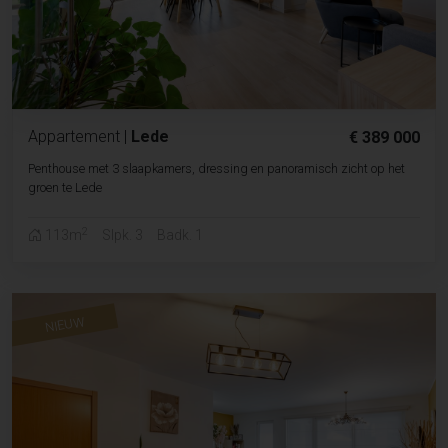
Appartement
|
Lede
€ 389 000
Penthouse met 3 slaapkamers, dressing en panoramisch zicht op het
groen te Lede
2
113m
Slpk. 3
Badk. 1
NIEUW