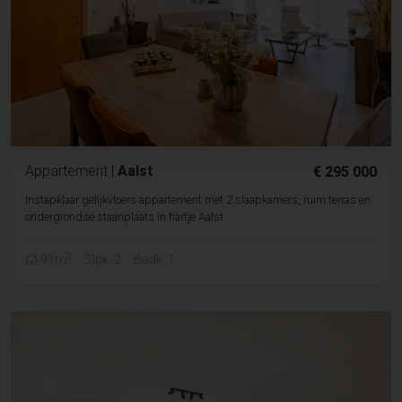
Appartement
|
Aalst
€ 295 000
Instapklaar gelijkvloers appartement met 2 slaapkamers, ruim terras en
ondergrondse staanplaats in hartje Aalst
2
91m
Slpk. 2
Badk. 1