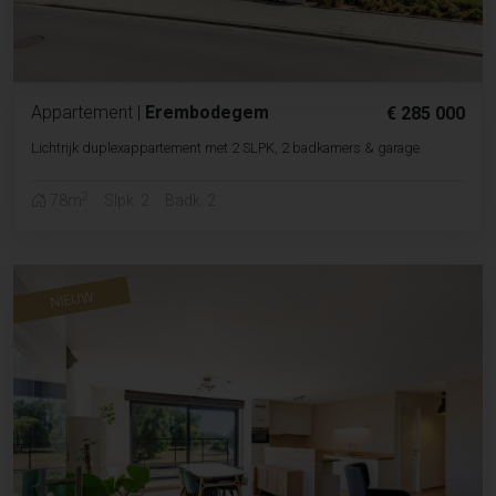
Appartement
|
Erembodegem
€ 285 000
Lichtrijk duplexappartement met 2 SLPK, 2 badkamers & garage
2
78m
Slpk. 2
Badk. 2
NIEUW