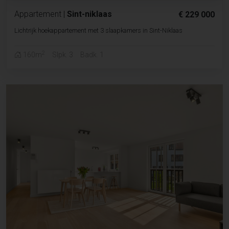
Appartement
|
Sint-niklaas
€ 229 000
Lichtrijk hoekappartement met 3 slaapkamers in Sint-Niklaas
2
160m
Slpk. 3
Badk. 1