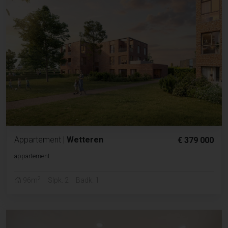
Appartement
|
Wetteren
€ 379 000
appartement
2
96m
Slpk. 2
Badk. 1