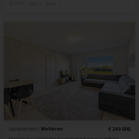
2
60m
Slpk. 1
Badk. 1
Appartement
|
Wetteren
€ 249 000
Energiezuinig 2 slaapkamer appartement met garage in Wetteren