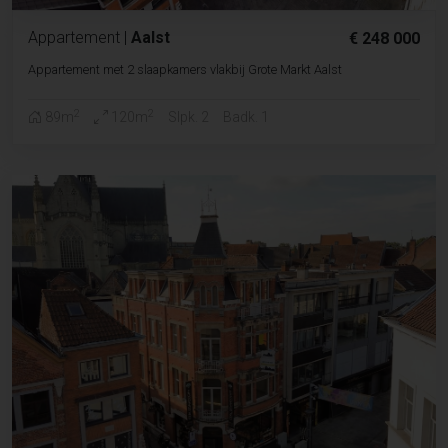
Appartement
|
Aalst
€ 248 000
Appartement met 2 slaapkamers vlakbij Grote Markt Aalst
2
2
89m
120m
Slpk. 2
Badk. 1