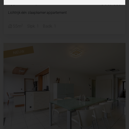
Appartement
|
Aalst
€ 149 000
Lichtrijk één slaapkamer appartement
2
55m
Slpk. 1
Badk. 1
NIEUW