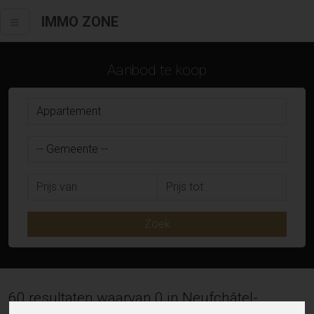
IMMO ZONE
Aanbod te koop
Zoek
60 resultaten waarvan 0 in Neufchâtel-