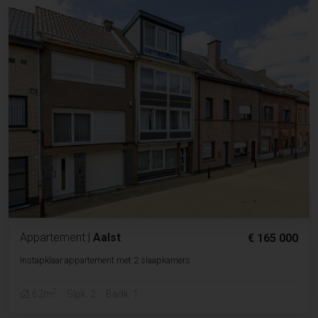
Appartement
|
Aalst
€ 165 000
Instapklaar appartement met 2 slaapkamers
2
62m
Slpk. 2
Badk. 1