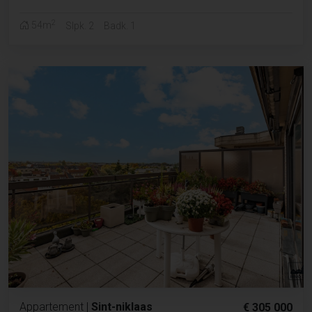
2
54m
Slpk. 2
Badk. 1
Appartement
|
Sint-niklaas
€ 305 000