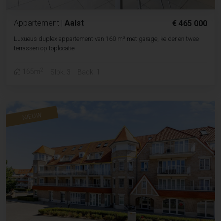
Appartement
|
Aalst
€ 465 000
Luxueus duplex appartement van 160 m² met garage, kelder en twee
terrassen op toplocatie
2
165m
Slpk. 3
Badk. 1
NIEUW