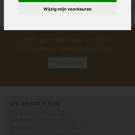
Lijst
Kaart
Sorteer
Wijzig mijn voorkeuren
Niet gevonden wat u zocht?
Deel uw wensen en wij gaan voor u aan de slag.
Uw zoekcriteria
Ons aanbod te koop
Huis te koop in AALST (28)
Huis te koop in WETTEREN (19)
Appartement te koop in AALST (15)
Appartement te koop in TEMSE (13)