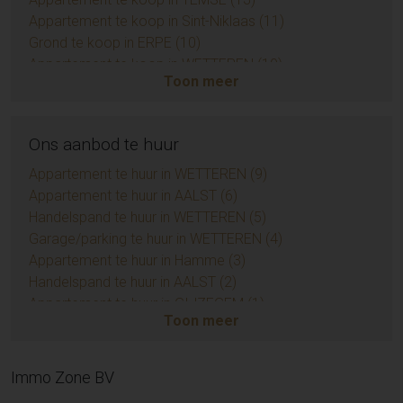
Appartement te koop in Sint-Niklaas (11)
Grond te koop in ERPE (10)
Appartement te koop in WETTEREN (10)
Toon meer
Appartement te koop in ZUIDKOTE (9)
Eengezinswoning te koop in BRAINE-LE-COMTE (9)
Handelspand te koop in AALST (7)
Ons aanbod te huur
Opbrengsteigendom te koop in AALST (6)
Huis te koop in Sint-Niklaas (6)
Appartement te huur in WETTEREN (9)
Grond te koop in BIEVRE (4)
Appartement te huur in AALST (6)
Appartement te koop in AMBLETEUSE (4)
Handelspand te huur in WETTEREN (5)
Appartement te koop in LEDE (3)
Garage/parking te huur in WETTEREN (4)
Huis te koop in Temse (3)
Appartement te huur in Hamme (3)
Huis te koop in EREMBODEGEM (3)
Handelspand te huur in AALST (2)
Huis te koop in Sint-Lievens-Houtem (3)
Appartement te huur in GIJZEGEM (1)
Toon meer
Grond te koop in KERKSKEN (3)
Handelspand te huur in DENDERHOUTEM (1)
Grond te koop in DENDERLEEUW (3)
Huis te huur in NIEUWERKERKEN (1)
Huis te koop in Herzele (3)
Huis te huur in AALST (1)
Immo Zone BV
Appartement te koop in LIEDEKERKE (3)
Appartement te huur in SINT-LIEVENS-HOUTEM (1)