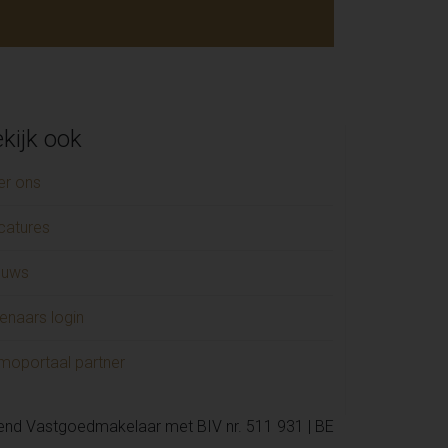
kijk ook
er ons
catures
euws
enaars login
moportaal partner
kend Vastgoedmakelaar met BIV nr. 511 931 | BE