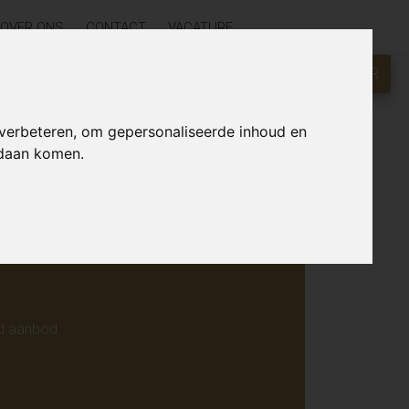
OVER ONS
CONTACT
VACATURE
GRATIS WAARDEBEPALING?
KLIK HIER
r online.
 verbeteren, om gepersonaliseerde inhoud en
ndaan komen.
d aanbod.