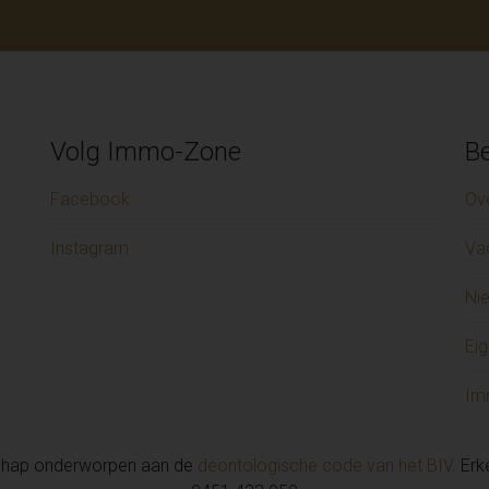
Volg Immo-Zone
Be
Facebook
Ov
Instagram
Va
Ni
Eig
Im
chap onderworpen aan de
deontologische code van het BIV
. Er