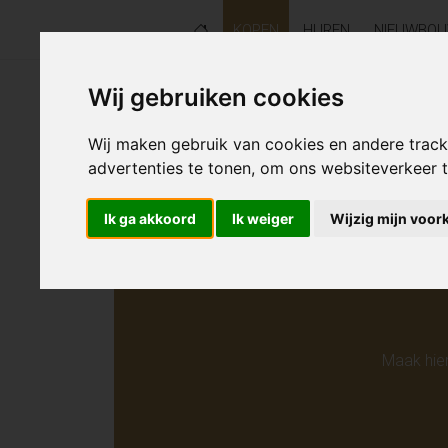
KOPEN
HUREN
NIEUWBO
Wij gebruiken cookies
Helaas s
Wij maken gebruik van cookies en andere trac
advertenties te tonen, om ons websiteverkeer
Ik ga akkoord
Ik weiger
Wijzig mijn voor
Maak hie