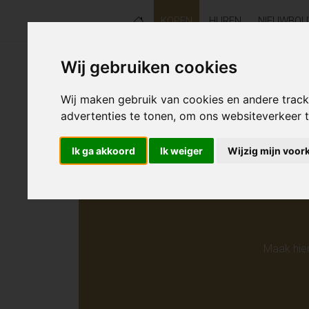
KOPEN
HUREN
NIEUWBO
Wij gebruiken cookies
Helaas s
Wij maken gebruik van cookies en andere trac
advertenties te tonen, om ons websiteverkeer
Ik ga akkoord
Ik weiger
Wijzig mijn voor
Maak hie