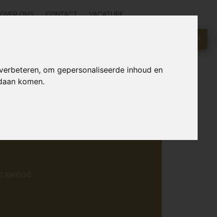
OVER ONS
CONTACT
VACATURE
GRATIS WAARDEBEPALING?
KLIK HIER
r online.
 verbeteren, om gepersonaliseerde inhoud en
ndaan komen.
d aanbod.