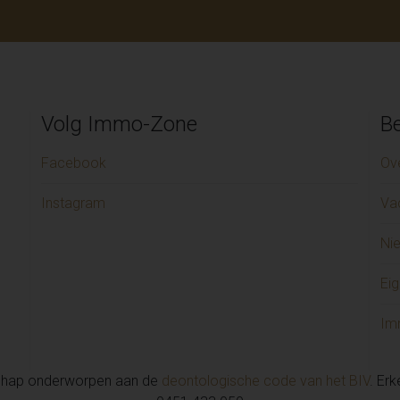
Volg Immo-Zone
Be
Facebook
Ov
Instagram
Va
Ni
Eig
Im
chap onderworpen aan de
deontologische code van het BIV
. Er