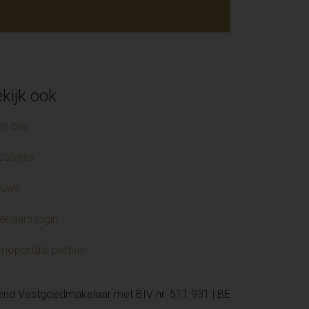
kijk ook
er ons
catures
euws
enaars login
moportaal partner
kend Vastgoedmakelaar met BIV nr. 511 931 | BE