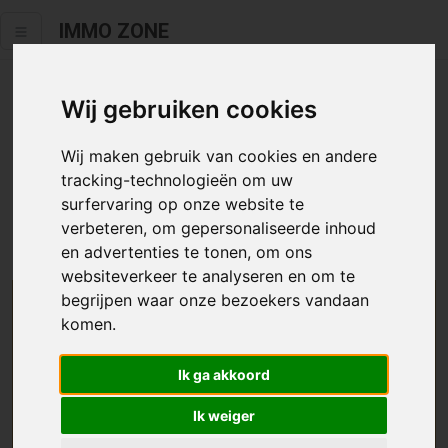
IMMO ZONE
Wij gebruiken cookies
Helaas staat dit zoekertje niet
meer online.
Wij maken gebruik van cookies en andere
tracking-technologieën om uw
Neem zeker een kijkje in ons
aanbod te koop
of
aanbod te
surfervaring op onze website te
huur
.
verbeteren, om gepersonaliseerde inhoud
en advertenties te tonen, om ons
websiteverkeer te analyseren en om te
begrijpen waar onze bezoekers vandaan
We helpen u graag zoeken
komen.
Maak hier een zoekprofiel aan en we houden u op
Ik ga akkoord
de hoogte van passend aanbod.
Ik weiger
Uw zoekcriteria