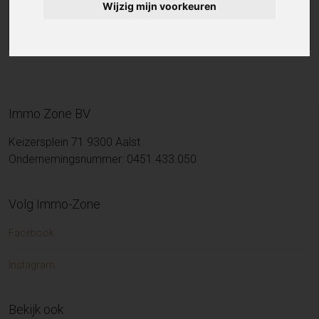
Wijzig mijn voorkeuren
Immo Zone BV
Keizersplein 71 9300 Aalst
Ondernemingsnummer: 0451.433.050
Volg Immo-Zone
Facebook
Instagram
Bekijk ook