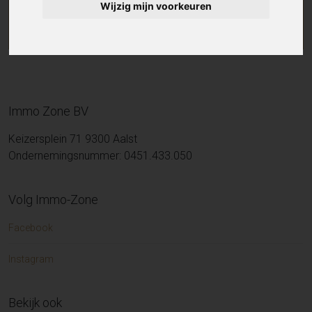
Wijzig mijn voorkeuren
Immo Zone BV
Keizersplein 71 9300 Aalst
Ondernemingsnummer: 0451.433.050
Volg Immo-Zone
Facebook
Instagram
Bekijk ook