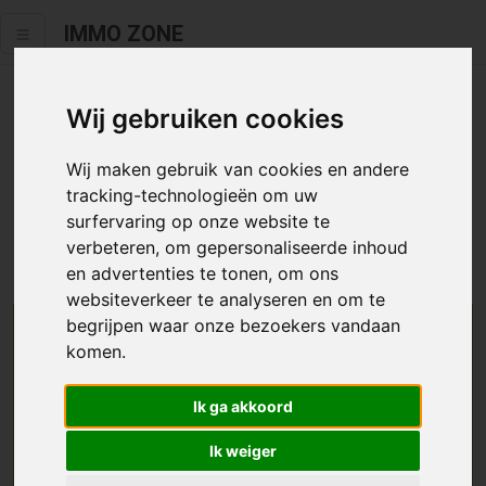
IMMO ZONE
Wij gebruiken cookies
Helaas staat dit zoekertje niet
meer online.
Wij maken gebruik van cookies en andere
tracking-technologieën om uw
Neem zeker een kijkje in ons
aanbod te koop
of
aanbod te
surfervaring op onze website te
huur
.
verbeteren, om gepersonaliseerde inhoud
en advertenties te tonen, om ons
websiteverkeer te analyseren en om te
begrijpen waar onze bezoekers vandaan
We helpen u graag zoeken
komen.
Maak hier een zoekprofiel aan en we houden u op
Ik ga akkoord
de hoogte van passend aanbod.
Ik weiger
Uw zoekcriteria