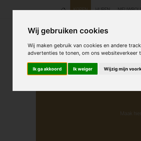
KOPEN
HUREN
NIEUWBO
Wij gebruiken cookies
Helaas s
Wij maken gebruik van cookies en andere trac
advertenties te tonen, om ons websiteverkeer
Ik ga akkoord
Ik weiger
Wijzig mijn voor
Maak hie