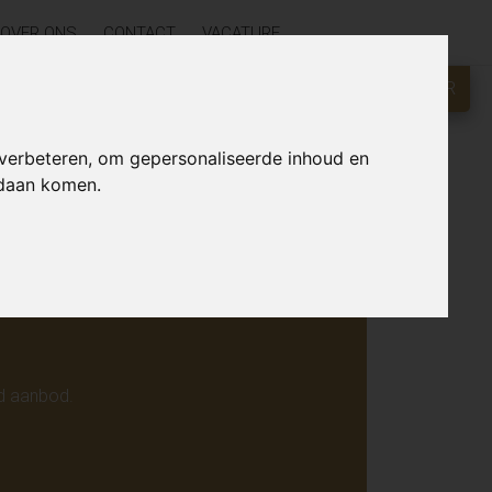
OVER ONS
CONTACT
VACATURE
GRATIS WAARDEBEPALING?
KLIK HIER
r online.
 verbeteren, om gepersonaliseerde inhoud en
ndaan komen.
d aanbod.