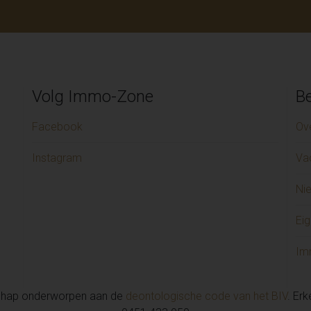
Volg Immo-Zone
Be
Facebook
Ov
Instagram
Va
Ni
Eig
Im
chap onderworpen aan de
deontologische code van het BIV
. Er