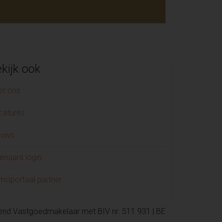
kijk ook
er ons
catures
euws
enaars login
moportaal partner
kend Vastgoedmakelaar met BIV nr. 511 931 | BE