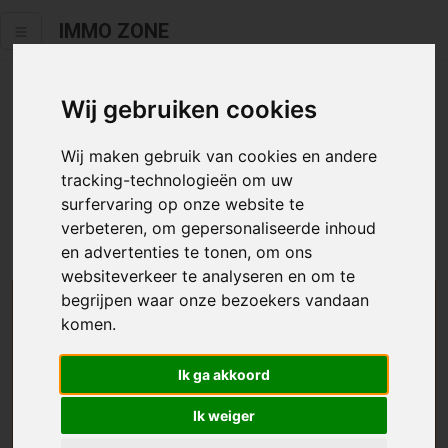
IMMO ZONE
Wij gebruiken cookies
Helaas staat dit zoekertje niet
meer online.
Wij maken gebruik van cookies en andere
tracking-technologieën om uw
Neem zeker een kijkje in ons
aanbod te koop
of
aanbod te
surfervaring op onze website te
huur
.
verbeteren, om gepersonaliseerde inhoud
en advertenties te tonen, om ons
websiteverkeer te analyseren en om te
begrijpen waar onze bezoekers vandaan
We helpen u graag zoeken
komen.
Maak hier een zoekprofiel aan en we houden u op
Ik ga akkoord
de hoogte van passend aanbod.
Ik weiger
Uw zoekcriteria