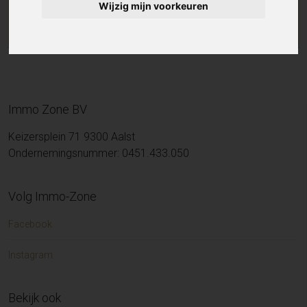
Wijzig mijn voorkeuren
Immo Zone BV
Keizersplein 71 9300 Aalst
Ondernemingsnummer: 0451.433.050
Volg Immo-Zone
Facebook
Instagram
Bekijk ook