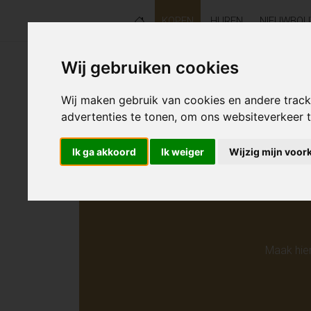
KOPEN
HUREN
NIEUWBO
Wij gebruiken cookies
Helaas s
Wij maken gebruik van cookies en andere trac
advertenties te tonen, om ons websiteverkeer
Ik ga akkoord
Ik weiger
Wijzig mijn voor
Maak hie