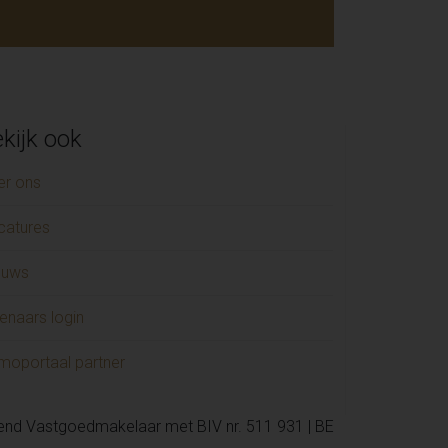
kijk ook
er ons
catures
euws
enaars login
moportaal partner
kend Vastgoedmakelaar met BIV nr. 511 931 | BE