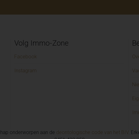
Volg Immo-Zone
Be
Facebook
Ov
Instagram
Va
Ni
Eig
Im
chap onderworpen aan de
deontologische code van het BIV
. Er