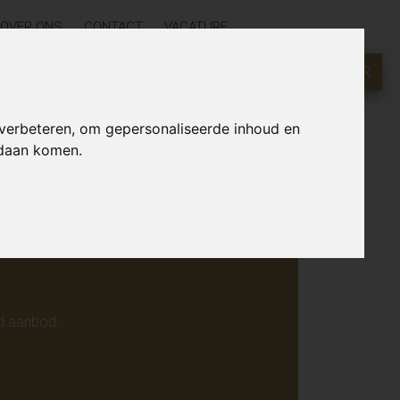
OVER ONS
CONTACT
VACATURE
GRATIS WAARDEBEPALING?
KLIK HIER
r online.
 verbeteren, om gepersonaliseerde inhoud en
ndaan komen.
d aanbod.