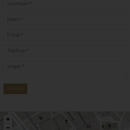
Verstuur
+
−