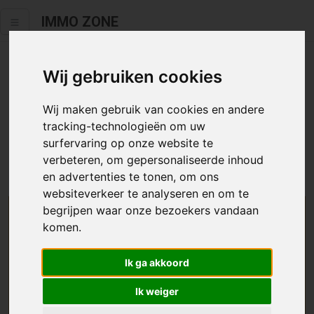
IMMO ZONE
Wij gebruiken cookies
Helaas staat dit zoekertje niet
meer online.
Wij maken gebruik van cookies en andere
tracking-technologieën om uw
Neem zeker een kijkje in ons
aanbod te koop
of
aanbod te
surfervaring op onze website te
huur
.
verbeteren, om gepersonaliseerde inhoud
en advertenties te tonen, om ons
websiteverkeer te analyseren en om te
begrijpen waar onze bezoekers vandaan
We helpen u graag zoeken
komen.
Maak hier een zoekprofiel aan en we houden u op
Ik ga akkoord
de hoogte van passend aanbod.
Ik weiger
Uw zoekcriteria