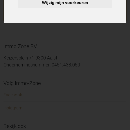
Wijzig mijn voorkeuren
Immo Zone BV
Keizersplein 71 9300 Aalst
Ondernemingsnummer: 0451.433.050
Volg Immo-Zone
Facebook
Instagram
Bekijk ook