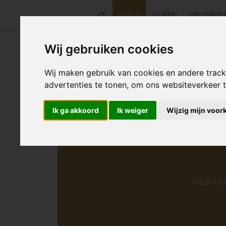
KOPEN
HUREN
NIEUWBO
Wij gebruiken cookies
Helaas s
Wij maken gebruik van cookies en andere trac
advertenties te tonen, om ons websiteverkeer
Ik ga akkoord
Ik weiger
Wijzig mijn voor
Maak hie