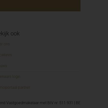
kijk ook
er ons
catures
euws
enaars login
moportaal partner
kend Vastgoedmakelaar met BIV nr. 511 931 | BE