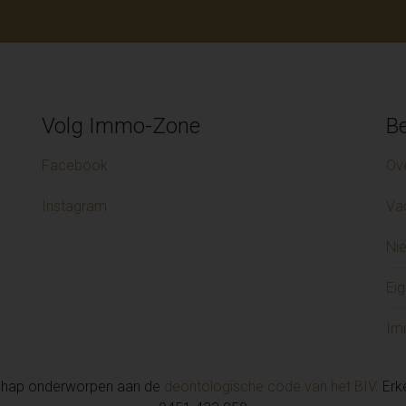
Volg Immo-Zone
Be
Facebook
Ov
Instagram
Va
Ni
Eig
Im
chap onderworpen aan de
deontologische code van het BIV
. Er