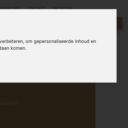
OVER ONS
CONTACT
VACATURE
GRATIS WAARDEBEPALING?
KLIK HIER
r online.
 verbeteren, om gepersonaliseerde inhoud en
ndaan komen.
d aanbod.