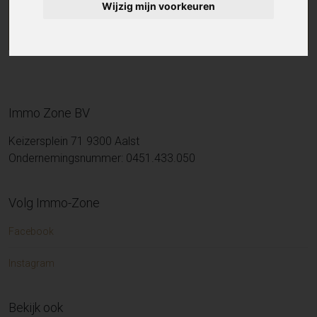
Wijzig mijn voorkeuren
Immo Zone BV
Keizersplein 71 9300 Aalst
Ondernemingsnummer: 0451.433.050
Volg Immo-Zone
Facebook
Instagram
Bekijk ook