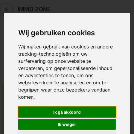
IMMO ZONE
Wij gebruiken cookies
Helaas staat dit zoekertje niet
meer online.
Wij maken gebruik van cookies en andere
tracking-technologieën om uw
Neem zeker een kijkje in ons
aanbod te koop
of
aanbod te
surfervaring op onze website te
huur
.
verbeteren, om gepersonaliseerde inhoud
en advertenties te tonen, om ons
websiteverkeer te analyseren en om te
begrijpen waar onze bezoekers vandaan
We helpen u graag zoeken
komen.
Maak hier een zoekprofiel aan en we houden u op
Ik ga akkoord
de hoogte van passend aanbod.
Ik weiger
Uw zoekcriteria