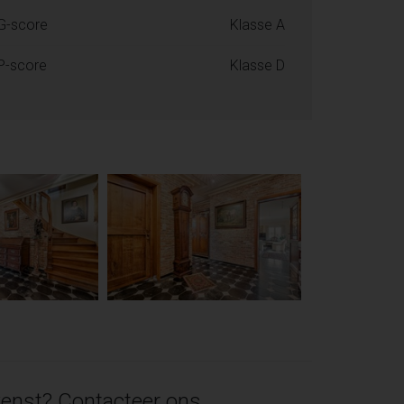
G-score
Klasse A
P-score
Klasse D
enst? Contacteer ons