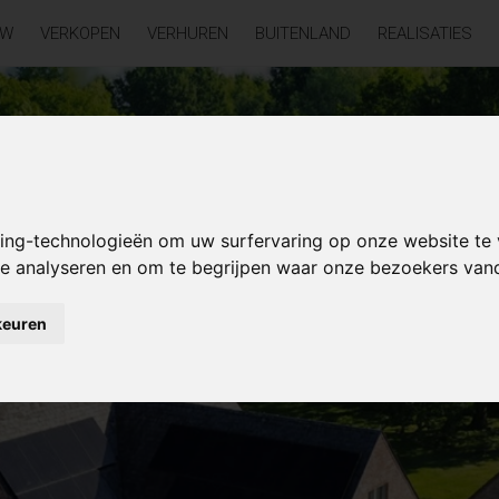
UW
VERKOPEN
VERHUREN
BUITENLAND
REALISATIES
king-technologieën om uw surfervaring op onze website te
 te analyseren en om te begrijpen waar onze bezoekers va
keuren