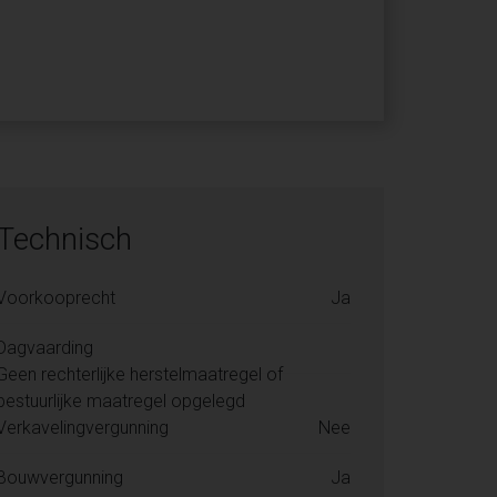
Technisch
Voorkooprecht
Ja
Dagvaarding
Geen rechterlijke herstelmaatregel of
bestuurlijke maatregel opgelegd
Verkavelingvergunning
Nee
Bouwvergunning
Ja