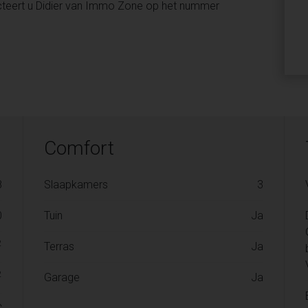
cteert u Didier van Immo Zone op het nummer
Comfort
8
Slaapkamers
3
0
Tuin
Ja
2
Terras
Ja
2
Garage
Ja