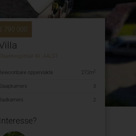
€ 790 000
Villa
Steenbergstraat 40 , AALST
2
Bewoonbare oppervlakte
272m
Slaapkamers
3
Badkamers
2
Interesse?