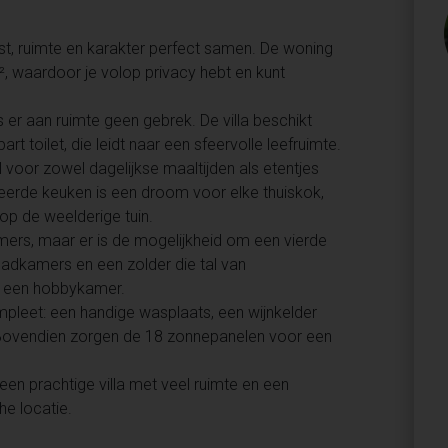
st, ruimte en karakter perfect samen. De woning
m², waardoor je volop privacy hebt en kunt
r aan ruimte geen gebrek. De villa beschikt
t toilet, die leidt naar een sfeervolle leefruimte.
al voor zowel dagelijkse maaltijden als etentjes
lleerde keuken is een droom voor elke thuiskok,
op de weelderige tuin.
ers, maar er is de mogelijkheid om een vierde
badkamers en een zolder die tal van
ot een hobbykamer.
pleet: een handige wasplaats, een wijnkelder
 Bovendien zorgen de 18 zonnepanelen voor een
 een prachtige villa met veel ruimte en een
he locatie.