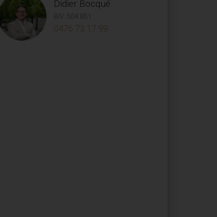
Didier Bocqué
BIV: 504.851
0476 73 17 99