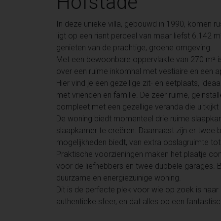
Hofstade
In deze unieke villa, gebouwd in 1990, komen ru
ligt op een riant perceel van maar liefst 6.142 
genieten van de prachtige, groene omgeving.
Met een bewoonbare oppervlakte van 270 m² is e
over een ruime inkomhal met vestiaire en een apar
Hier vind je een gezellige zit- en eetplaats, idea
met vrienden en familie. De zeer ruime, geïnsta
compleet met een gezellige veranda die uitkijkt 
De woning biedt momenteel drie ruime slaapkam
slaapkamer te creëren. Daarnaast zijn er twee 
mogelijkheden biedt, van extra opslagruimte t
Praktische voorzieningen maken het plaatje com
voor de liefhebbers en twee dubbele garages.
duurzame en energiezuinige woning.
Dit is de perfecte plek voor wie op zoek is naar
authentieke sfeer, en dat alles op een fantastisc