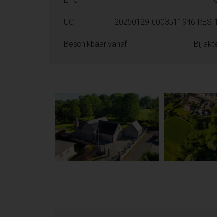
EPC
UC
20250129-0003511946-RES-
Beschikbaar vanaf
Bij akt