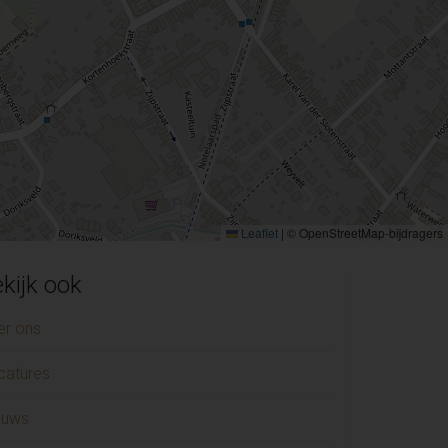
Leaflet
|
© OpenStreetMap-bijdragers
kijk ook
er ons
catures
euws