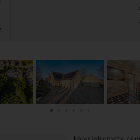
C
1
e
Meer informatie gew