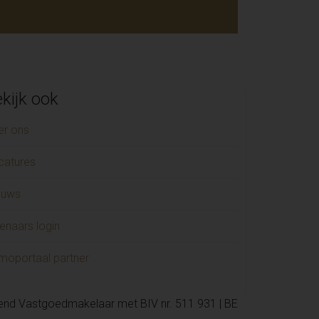
kijk ook
er ons
catures
euws
enaars login
moportaal partner
kend Vastgoedmakelaar met BIV nr. 511 931 | BE