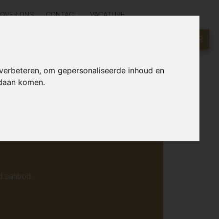
OVER ONS
CONTACT
VACATURE
GRATIS WAARDEBEPALING?
KLIK HIER
r online.
 verbeteren, om gepersonaliseerde inhoud en
ndaan komen.
d aanbod.