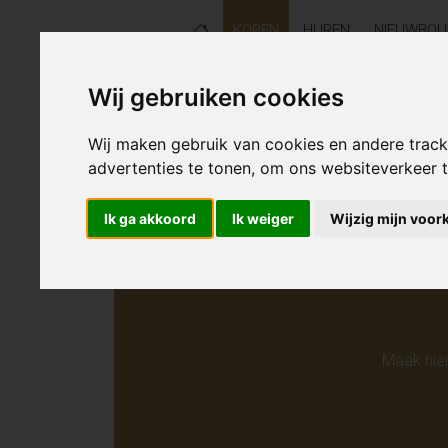
KOPEN
HUREN
NIEUWBO
Wij gebruiken cookies
Helaas s
Wij maken gebruik van cookies en andere trac
advertenties te tonen, om ons websiteverkeer
Ik ga akkoord
Ik weiger
Wijzig mijn voor
Maak hie