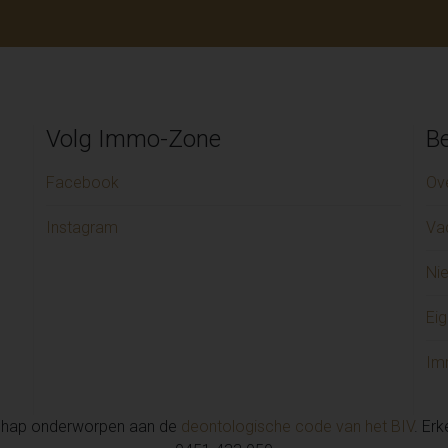
Volg Immo-Zone
Be
Facebook
Ov
Instagram
Va
Ni
Eig
Im
chap onderworpen aan de
deontologische code van het BIV
. Er