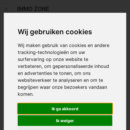
IMMO ZONE
Wij gebruiken cookies
Helaas staat dit zoekertje niet
meer online.
Wij maken gebruik van cookies en andere
tracking-technologieën om uw
Neem zeker een kijkje in ons
aanbod te koop
of
aanbod te
surfervaring op onze website te
huur
.
verbeteren, om gepersonaliseerde inhoud
en advertenties te tonen, om ons
websiteverkeer te analyseren en om te
begrijpen waar onze bezoekers vandaan
We helpen u graag zoeken
komen.
Maak hier een zoekprofiel aan en we houden u op
Ik ga akkoord
de hoogte van passend aanbod.
Ik weiger
Uw zoekcriteria