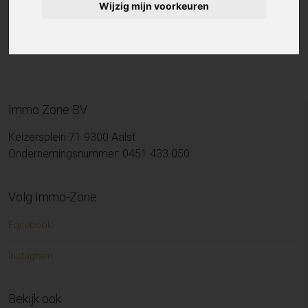
Wijzig mijn voorkeuren
Immo Zone BV
Keizersplein 71 9300 Aalst
Ondernemingsnummer: 0451.433.050
Volg Immo-Zone
Facebook
Instagram
Bekijk ook