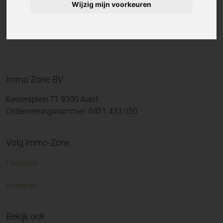
Wijzig mijn voorkeuren
Immo Zone BV
Keizersplein 71 9300 Aalst
Ondernemingsnummer: 0451.433.050
Volg Immo-Zone
Facebook
Instagram
Bekijk ook