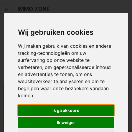
IMMO ZONE
Wij gebruiken cookies
Helaas staat dit zoekertje niet
meer online.
Wij maken gebruik van cookies en andere
tracking-technologieën om uw
Neem zeker een kijkje in ons
aanbod te koop
of
aanbod te
surfervaring op onze website te
huur
.
verbeteren, om gepersonaliseerde inhoud
en advertenties te tonen, om ons
websiteverkeer te analyseren en om te
begrijpen waar onze bezoekers vandaan
We helpen u graag zoeken
komen.
Maak hier een zoekprofiel aan en we houden u op
Ik ga akkoord
de hoogte van passend aanbod.
Ik weiger
Uw zoekcriteria