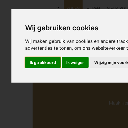
KOPEN
HUREN
NIEUWBO
Wij gebruiken cookies
Helaas s
Wij maken gebruik van cookies en andere trac
advertenties te tonen, om ons websiteverkeer
Ik ga akkoord
Ik weiger
Wijzig mijn voor
Maak hie