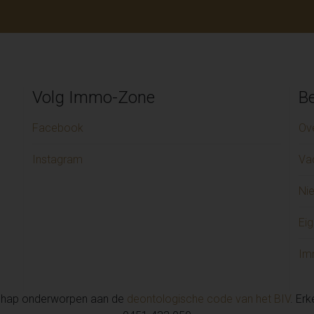
Volg Immo-Zone
Be
Facebook
Ov
Instagram
Va
Ni
Eig
Im
chap onderworpen aan de
deontologische code van het BIV
. Er