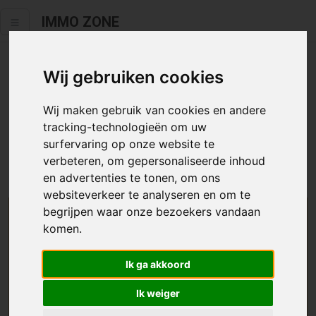
IMMO ZONE
Wij gebruiken cookies
Helaas staat dit zoekertje niet
meer online.
Wij maken gebruik van cookies en andere
tracking-technologieën om uw
Neem zeker een kijkje in ons
aanbod te koop
of
aanbod te
surfervaring op onze website te
huur
.
verbeteren, om gepersonaliseerde inhoud
en advertenties te tonen, om ons
websiteverkeer te analyseren en om te
begrijpen waar onze bezoekers vandaan
We helpen u graag zoeken
komen.
Maak hier een zoekprofiel aan en we houden u op
Ik ga akkoord
de hoogte van passend aanbod.
Ik weiger
Uw zoekcriteria