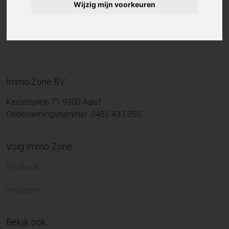
Wijzig mijn voorkeuren
Immo Zone BV
Keizersplein 71 9300 Aalst
Ondernemingsnummer: 0451.433.050
Volg Immo-Zone
Facebook
Instagram
Bekijk ook