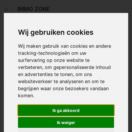
IMMO ZONE
Wij gebruiken cookies
Helaas staat dit zoekertje niet
meer online.
Wij maken gebruik van cookies en andere
tracking-technologieën om uw
Neem zeker een kijkje in ons
aanbod te koop
of
aanbod te
surfervaring op onze website te
huur
.
verbeteren, om gepersonaliseerde inhoud
en advertenties te tonen, om ons
websiteverkeer te analyseren en om te
begrijpen waar onze bezoekers vandaan
We helpen u graag zoeken
komen.
Maak hier een zoekprofiel aan en we houden u op
Ik ga akkoord
de hoogte van passend aanbod.
Ik weiger
Uw zoekcriteria