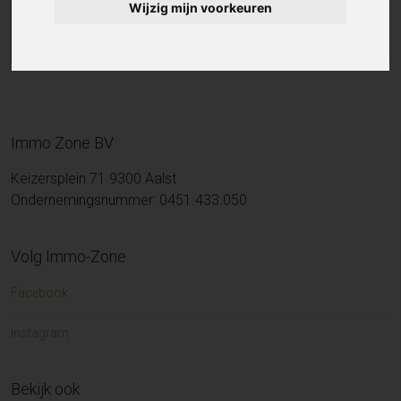
Wijzig mijn voorkeuren
Immo Zone BV
Keizersplein 71 9300 Aalst
Ondernemingsnummer: 0451.433.050
Volg Immo-Zone
Facebook
Instagram
Bekijk ook