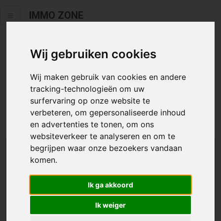
IMMO ZONE
Wij gebruiken cookies
Helaas staat dit zoekertje niet
meer online.
Wij maken gebruik van cookies en andere
tracking-technologieën om uw
Neem zeker een kijkje in ons
aanbod te koop
of
aanbod te
surfervaring op onze website te
huur
.
verbeteren, om gepersonaliseerde inhoud
en advertenties te tonen, om ons
websiteverkeer te analyseren en om te
begrijpen waar onze bezoekers vandaan
We helpen u graag zoeken
komen.
Maak hier een zoekprofiel aan en we houden u op
Ik ga akkoord
de hoogte van passend aanbod.
Ik weiger
Uw zoekcriteria