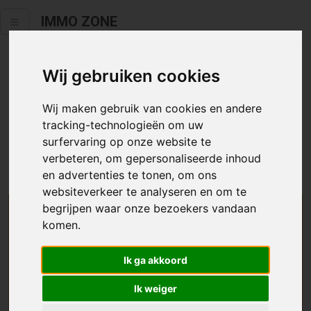
IMMO ZONE
Wij gebruiken cookies
Helaas staat dit zoekertje niet
meer online.
Wij maken gebruik van cookies en andere
tracking-technologieën om uw
Neem zeker een kijkje in ons
aanbod te koop
of
aanbod te
surfervaring op onze website te
huur
.
verbeteren, om gepersonaliseerde inhoud
en advertenties te tonen, om ons
websiteverkeer te analyseren en om te
begrijpen waar onze bezoekers vandaan
We helpen u graag zoeken
komen.
Maak hier een zoekprofiel aan en we houden u op
Ik ga akkoord
de hoogte van passend aanbod.
Ik weiger
Uw zoekcriteria