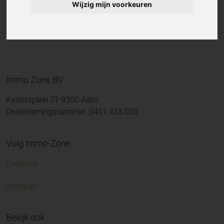
Wijzig mijn voorkeuren
Immo Zone BV
Keizersplein 71 9300 Aalst
Ondernemingsnummer: 0451.433.050
Volg Immo-Zone
Facebook
Instagram
Bekijk ook