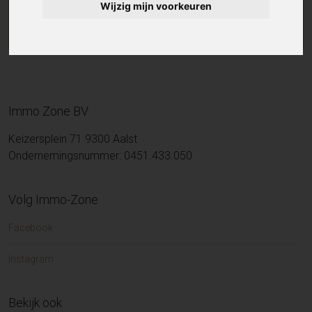
Wijzig mijn voorkeuren
Immo Zone BV
Keizersplein 71 9300 Aalst
Ondernemingsnummer: 0451.433.050
Volg Immo-Zone
Facebook
Instagram
Bekijk ook