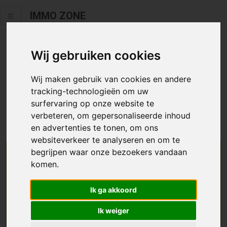
IMMO ZONE
Wij gebruiken cookies
Helaas staat dit zoekertje niet
meer online.
Wij maken gebruik van cookies en andere
tracking-technologieën om uw
Neem zeker een kijkje in ons
aanbod te koop
of
aanbod te
surfervaring op onze website te
huur
.
verbeteren, om gepersonaliseerde inhoud
en advertenties te tonen, om ons
websiteverkeer te analyseren en om te
begrijpen waar onze bezoekers vandaan
We helpen u graag zoeken
komen.
Maak hier een zoekprofiel aan en we houden u op
Ik ga akkoord
de hoogte van passend aanbod.
Ik weiger
Uw zoekcriteria