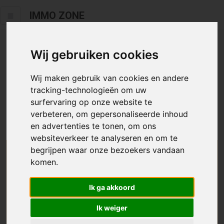
IMMO ZONE
Wij gebruiken cookies
Helaas staat dit zoekertje niet
meer online.
Wij maken gebruik van cookies en andere
tracking-technologieën om uw
Neem zeker een kijkje in ons
aanbod te koop
of
aanbod te
surfervaring op onze website te
huur
.
verbeteren, om gepersonaliseerde inhoud
en advertenties te tonen, om ons
websiteverkeer te analyseren en om te
begrijpen waar onze bezoekers vandaan
We helpen u graag zoeken
komen.
Maak hier een zoekprofiel aan en we houden u op
Ik ga akkoord
de hoogte van passend aanbod.
Ik weiger
Uw zoekcriteria