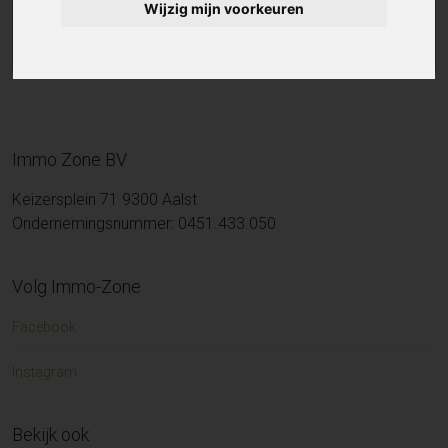
Wijzig mijn voorkeuren
Immo Zone BV
Keizersplein 71 9300 Aalst
Ondernemingsnummer: 0451.433.050
Volg Immo-Zone
Facebook
Instagram
Bekijk ook