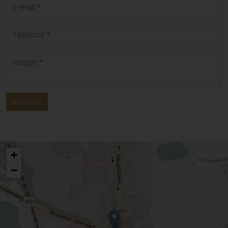
Verstuur
+
−