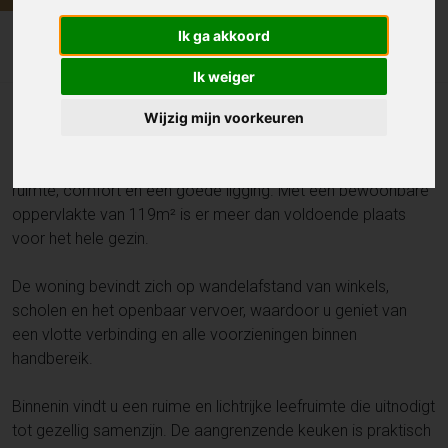
Huis
Ik ga akkoord
Brusselse steenweg 12 , AALST
Ik weiger
Wijzig mijn voorkeuren
Instapklare woning
Deze instapklare woning, gerenoveerd in 2016, combineert
ruimte, comfort en een goede ligging. Met een bewoonbare
oppervlakte van 119m² is er meer dan voldoende plaats
voor het hele gezin.
De woning bevindt zich op wandelafstand van winkels,
scholen en het openbaar vervoer, waardoor u geniet van
een vlotte verbinding en alle voorzieningen binnen
handbereik.
Binnenin vindt u een ruime en lichtrijke leefruimte die uitnodigt
tot gezellig samenzijn. De aangrenzende keuken is praktisch