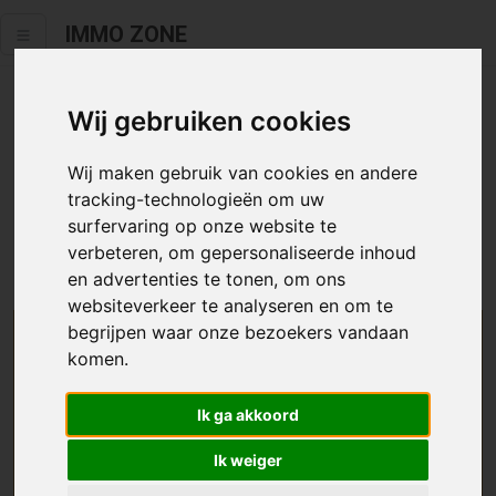
IMMO ZONE
Wij gebruiken cookies
Helaas staat dit zoekertje niet
meer online.
Wij maken gebruik van cookies en andere
tracking-technologieën om uw
Neem zeker een kijkje in ons
aanbod te koop
of
aanbod te
surfervaring op onze website te
huur
.
verbeteren, om gepersonaliseerde inhoud
en advertenties te tonen, om ons
websiteverkeer te analyseren en om te
begrijpen waar onze bezoekers vandaan
We helpen u graag zoeken
komen.
Maak hier een zoekprofiel aan en we houden u op
Ik ga akkoord
de hoogte van passend aanbod.
Ik weiger
Uw zoekcriteria