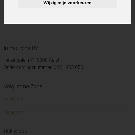
Wijzig mijn voorkeuren
Immo Zone BV
Keizersplein 71 9300 Aalst
Ondernemingsnummer: 0451.433.050
Volg Immo-Zone
Facebook
Instagram
Bekijk ook