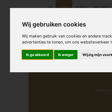
KOPEN
HUREN
NIEUWBO
Wij gebruiken cookies
Helaas s
Wij maken gebruik van cookies en andere trac
advertenties te tonen, om ons websiteverkeer
Ik ga akkoord
Ik weiger
Wijzig mijn voor
Maak hie