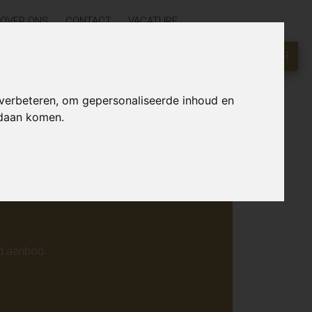
OVER ONS
CONTACT
VACATURE
GRATIS WAARDEBEPALING?
KLIK HIER
r online.
 verbeteren, om gepersonaliseerde inhoud en
ndaan komen.
d aanbod.