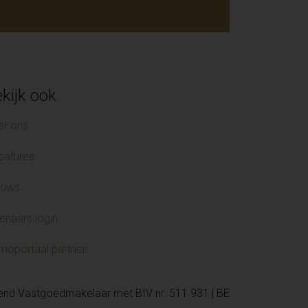
kijk ook
er ons
catures
euws
enaars login
moportaal partner
kend Vastgoedmakelaar met BIV nr. 511 931 | BE