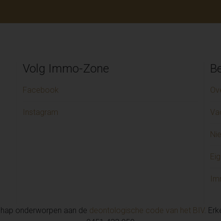
Volg Immo-Zone
Be
Facebook
Ov
Instagram
Va
Ni
Eig
Im
chap onderworpen aan de
deontologische code van het BIV
. Er