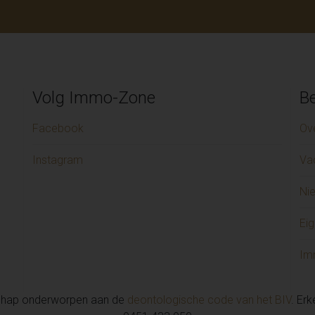
Volg Immo-Zone
Be
Facebook
Ov
Instagram
Va
Ni
Eig
Im
chap onderworpen aan de
deontologische code van het BIV
. Er