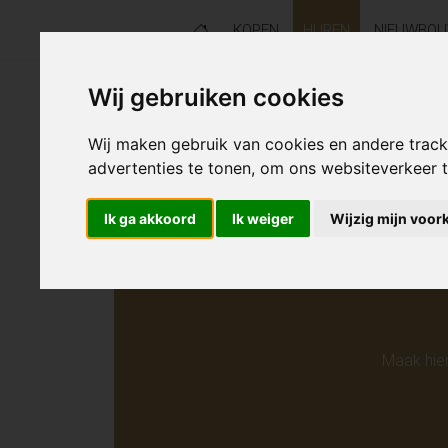
KOPEN
HUREN
NIEUWBO
Wij gebruiken cookies
Helaas s
Wij maken gebruik van cookies en andere trac
advertenties te tonen, om ons websiteverkeer
Ik ga akkoord
Ik weiger
Wijzig mijn voor
Maak hie