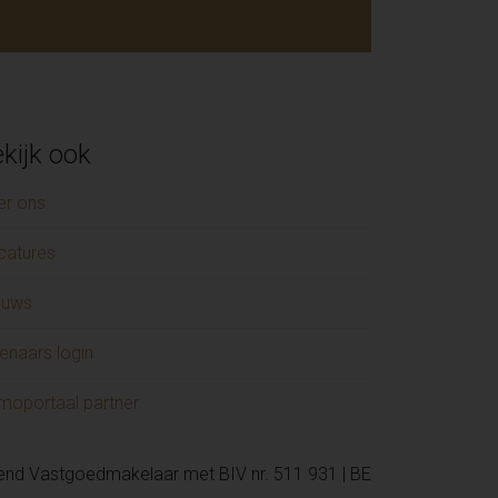
kijk ook
er ons
catures
euws
enaars login
moportaal partner
kend Vastgoedmakelaar met BIV nr. 511 931 | BE