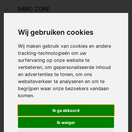
IMMO ZONE
Wij gebruiken cookies
Helaas staat dit zoekertje niet
meer online.
Wij maken gebruik van cookies en andere
tracking-technologieën om uw
Neem zeker een kijkje in ons
aanbod te koop
of
aanbod te
surfervaring op onze website te
huur
.
verbeteren, om gepersonaliseerde inhoud
en advertenties te tonen, om ons
websiteverkeer te analyseren en om te
begrijpen waar onze bezoekers vandaan
We helpen u graag zoeken
komen.
Maak hier een zoekprofiel aan en we houden u op
Ik ga akkoord
de hoogte van passend aanbod.
Ik weiger
Uw zoekcriteria