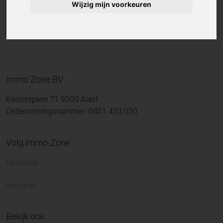
Wijzig mijn voorkeuren
Immo Zone BV
Keizersplein 71 9300 Aalst
Ondernemingsnummer: 0451.433.050
Volg Immo-Zone
Facebook
Instagram
Bekijk ook